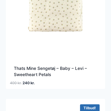
Thats Mine Sengetøj – Baby – Levi –
Sweetheart Petals
Den
Den
400
kr.
240
kr.
oprindelige
aktuelle
pris
pris
var:
er:
400 kr..
240 kr..
Tilbud!