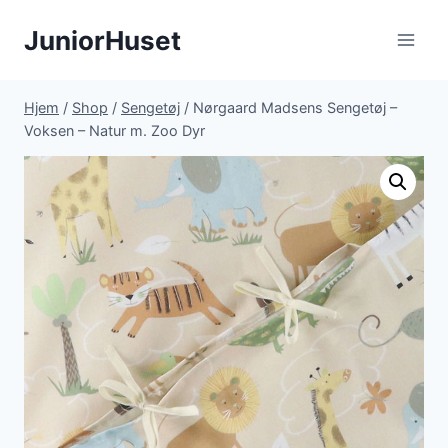
Fortsæt
JuniorHuset
til
indhold
Hjem
/
Shop
/
Sengetøj
/
Nørgaard Madsens Sengetøj –
Voksen – Natur m. Zoo Dyr