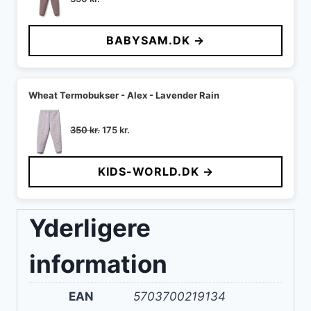
BABYSAM.DK →
Wheat Termobukser - Alex - Lavender Rain
Den
Den
350
kr.
175
kr.
oprindelige
aktuelle
pris
pris
KIDS-WORLD.DK →
var:
er:
350 kr..
175 kr..
Yderligere
information
EAN
5703700219134