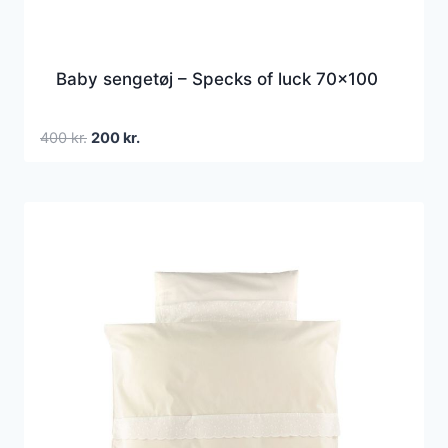
Baby sengetøj – Specks of luck 70×100
Den
Den
400
kr.
200
kr.
oprindelige
aktuelle
pris
pris
var:
er:
400 kr..
200 kr..