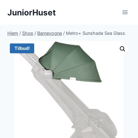
Fortsæt
JuniorHuset
til
indhold
Hjem
/
Shop
/
Barnevogne
/
Metro+ Sunshade Sea Glass
Tilbud!