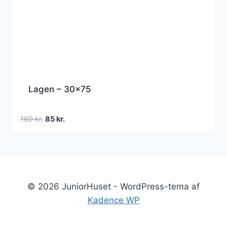
Lagen – 30×75
Den
Den
169
kr.
85
kr.
oprindelige
aktuelle
pris
pris
var:
er:
169 kr..
85 kr..
© 2026 JuniorHuset - WordPress-tema af
Kadence WP