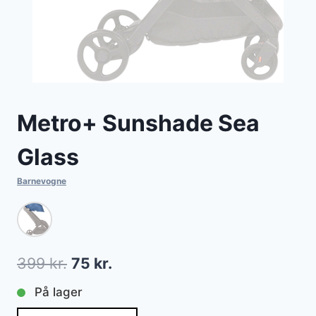
Metro+ Sunshade Sea
Glass
Barnevogne
Den
Den
399
kr.
75
kr.
oprindelige
aktuelle
På lager
pris
pris