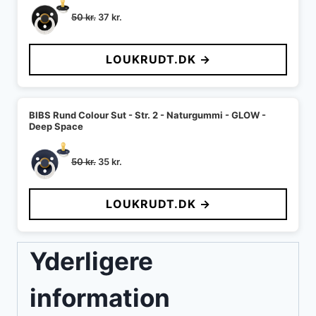
Den
Den
50
kr.
37
kr.
oprindelige
aktuelle
pris
pris
LOUKRUDT.DK →
var:
er:
50 kr..
37 kr..
BIBS Rund Colour Sut - Str. 2 - Naturgummi - GLOW -
Deep Space
Den
Den
50
kr.
35
kr.
oprindelige
aktuelle
pris
pris
LOUKRUDT.DK →
var:
er:
50 kr..
35 kr..
Yderligere
information