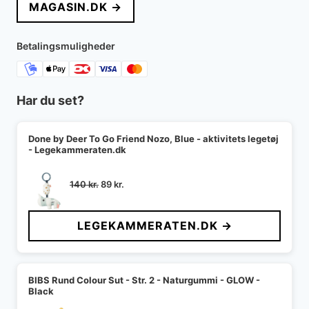
MAGASIN.DK →
var:
er:
399 kr..
75 kr..
Betalingsmuligheder
Har du set?
Done by Deer To Go Friend Nozo, Blue - aktivitets legetøj
- Legekammeraten.dk
Den
Den
140
kr.
89
kr.
oprindelige
aktuelle
pris
pris
LEGEKAMMERATEN.DK →
var:
er:
140 kr..
89 kr..
BIBS Rund Colour Sut - Str. 2 - Naturgummi - GLOW -
Black