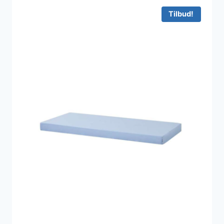
739 kr..
591 kr..
Tilbud!