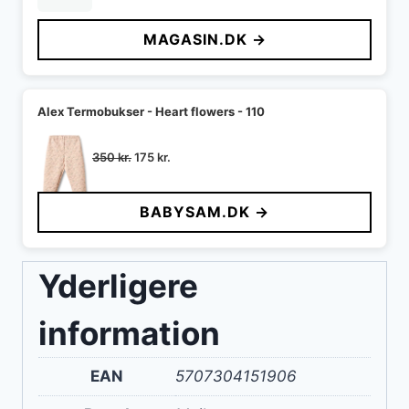
oprindelige
aktuelle
pris
pris
MAGASIN.DK →
var:
er:
350 kr..
175 kr..
Alex Termobukser - Heart flowers - 110
Den
Den
350
kr.
175
kr.
oprindelige
aktuelle
pris
pris
BABYSAM.DK →
var:
er:
350 kr..
175 kr..
Yderligere
information
EAN
5707304151906