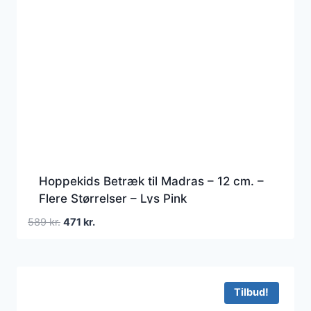
Hoppekids Betræk til Madras – 12 cm. –
Flere Størrelser – Lys Pink
Den
Den
589
kr.
471
kr.
oprindelige
aktuelle
pris
pris
var:
er:
589 kr..
471 kr..
Tilbud!