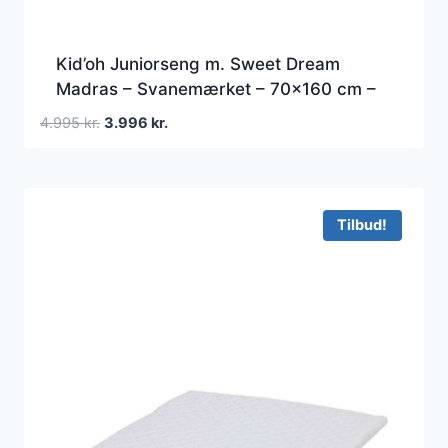
Kid’oh Juniorseng m. Sweet Dream
Madras – Svanemærket – 70×160 cm –
Grøn
Den
Den
4.995
kr.
3.996
kr.
oprindelige
aktuelle
pris
pris
var:
er:
4.995 kr..
3.996 kr..
Tilbud!