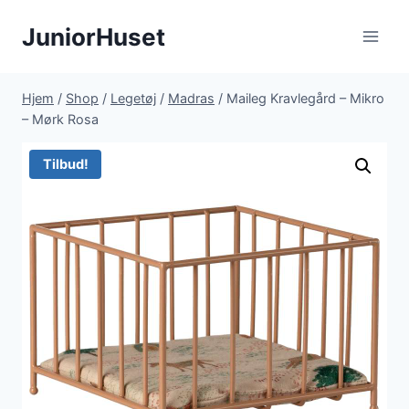
Fortsæt
JuniorHuset
til
indhold
Hjem
/
Shop
/
Legetøj
/
Madras
/
Maileg Kravlegård – Mikro
– Mørk Rosa
Tilbud!