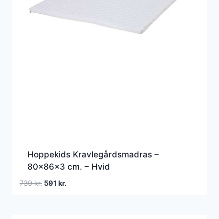
Hoppekids Kravlegårdsmadras –
80x86x3 cm. – Hvid
Den
Den
739
kr.
591
kr.
oprindelige
aktuelle
pris
pris
var:
er: