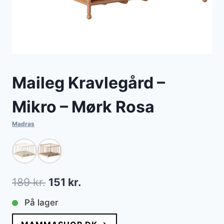
Maileg Kravlegård –
Mikro – Mørk Rosa
Madras
Den
Den
189
kr.
151
kr.
oprindelige
aktuelle
På lager
pris
pris