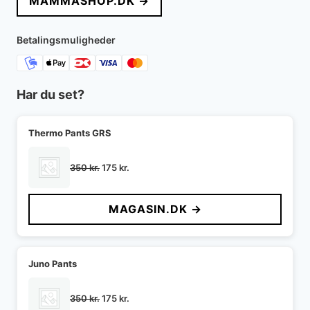
MAMMASHOP.DK →
var:
er:
189 kr..
151 kr..
Betalingsmuligheder
Har du set?
Thermo Pants GRS
Den
Den
350
kr.
175
kr.
oprindelige
aktuelle
pris
pris
MAGASIN.DK →
var:
er:
350 kr..
175 kr..
Juno Pants
Den
Den
350
kr.
175
kr.