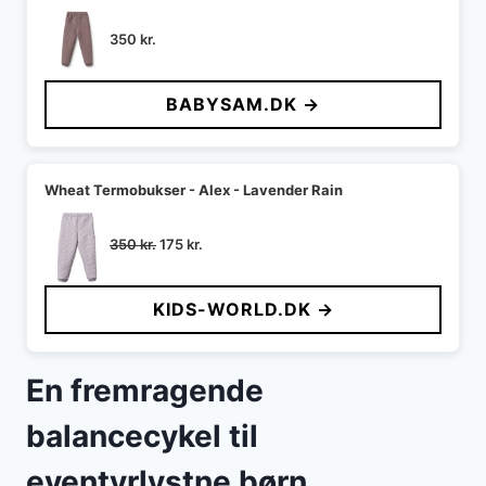
350
kr.
BABYSAM.DK →
Wheat Termobukser - Alex - Lavender Rain
Den
Den
350
kr.
175
kr.
oprindelige
aktuelle
pris
pris
KIDS-WORLD.DK →
var:
er:
350 kr..
175 kr..
En fremragende
balancecykel til
eventyrlystne børn