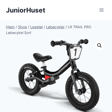
Fortsæt
JuniorHuset
til
indhold
Hjem
/
Shop
/
Legetøj
/
Løbecykler
/
LR TRAIL PRO
Løbecykel Sort