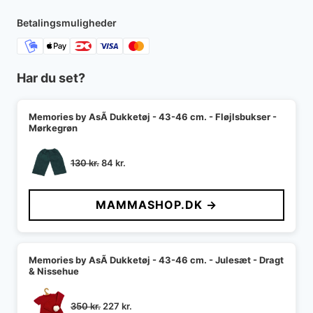
Betalingsmuligheder
Har du set?
Memories by AsÃ­ Dukketøj - 43-46 cm. - Fløjlsbukser -
Mørkegrøn
Den
Den
130
kr.
84
kr.
oprindelige
aktuelle
pris
pris
MAMMASHOP.DK →
var:
er:
130 kr..
84 kr..
Memories by AsÃ­ Dukketøj - 43-46 cm. - Julesæt - Dragt
& Nissehue
Den
Den
350
kr.
227
kr.