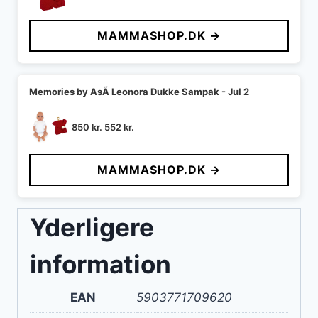
oprindelige
aktuelle
pris
pris
MAMMASHOP.DK →
var:
er:
350 kr..
227 kr..
Memories by AsÃ­ Leonora Dukke Sampak - Jul 2
Den
Den
850
kr.
552
kr.
oprindelige
aktuelle
pris
pris
MAMMASHOP.DK →
var:
er:
850 kr..
552 kr..
Yderligere
information
EAN
5903771709620