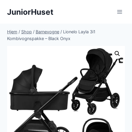
Fortsæt
JuniorHuset
til
indhold
Hjem
/
Shop
/
Barnevogne
/
Lionelo Layla 3i1
Kombivognspakke – Black Onyx