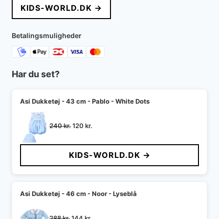
KIDS-WORLD.DK →
Betalingsmuligheder
Har du set?
Asi Dukketøj - 43 cm - Pablo - White Dots
Den
Den
240
kr.
120
kr.
oprindelige
aktuelle
pris
pris
KIDS-WORLD.DK →
var:
er:
240 kr..
120 kr..
Asi Dukketøj - 46 cm - Noor - Lyseblå
Den
Den
288
kr.
144
kr.