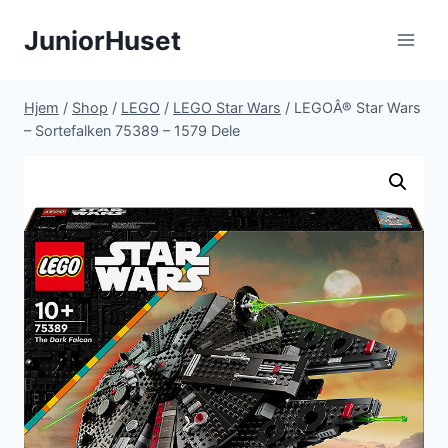
Fortsæt
JuniorHuset
til
indhold
Hjem
/
Shop
/
LEGO
/
LEGO Star Wars
/
LEGOÂ® Star Wars
– Sortefalken 75389 – 1579 Dele