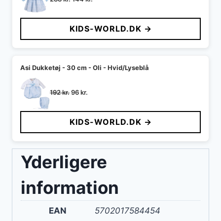
oprindelige
aktuelle
pris
pris
KIDS-WORLD.DK →
var:
er:
288 kr..
144 kr..
Asi Dukketøj - 30 cm - Oli - Hvid/Lyseblå
Den
Den
192
kr.
96
kr.
oprindelige
aktuelle
pris
pris
KIDS-WORLD.DK →
var:
er:
192 kr..
96 kr..
Yderligere
information
EAN
5702017584454