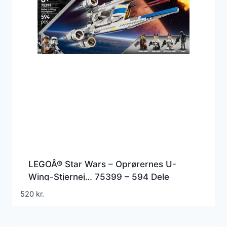
LEGOÂ® Star Wars – Oprørernes U-
Wing-Stjernej… 75399 – 594 Dele
520
kr.