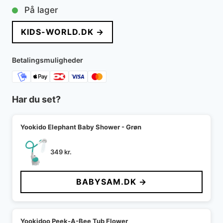
På lager
KIDS-WORLD.DK →
Betalingsmuligheder
Har du set?
Yookido Elephant Baby Shower - Grøn
349
kr.
BABYSAM.DK →
Yookidoo Peek-A-Bee Tub Flower