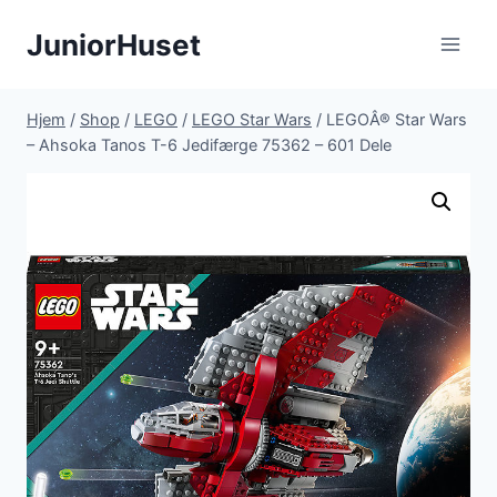
Fortsæt
JuniorHuset
til
indhold
Hjem
/
Shop
/
LEGO
/
LEGO Star Wars
/
LEGOÂ® Star Wars
– Ahsoka Tanos T-6 Jedifærge 75362 – 601 Dele