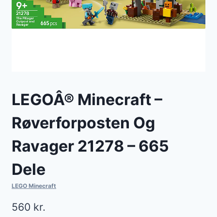
LEGOÂ® Minecraft –
Røverforposten Og
Ravager 21278 – 665
Dele
LEGO Minecraft
560
kr.