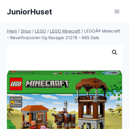
Fortsæt
JuniorHuset
til
indhold
Hjem
/
Shop
/
LEGO
/
LEGO Minecraft
/
LEGOÂ® Minecraft
– Røverforposten Og Ravager 21278 – 665 Dele