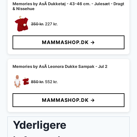
Memories by AsÃ­ Dukketøj - 43-46 cm. - Julesæt - Dragt
& Nissehue
Den
Den
350
kr.
227
kr.
oprindelige
aktuelle
pris
pris
MAMMASHOP.DK →
var:
er:
350 kr..
227 kr..
Memories by AsÃ­ Leonora Dukke Sampak - Jul 2
Den
Den
850
kr.
552
kr.
oprindelige
aktuelle
pris
pris
MAMMASHOP.DK →
var:
er:
850 kr..
552 kr..
Yderligere