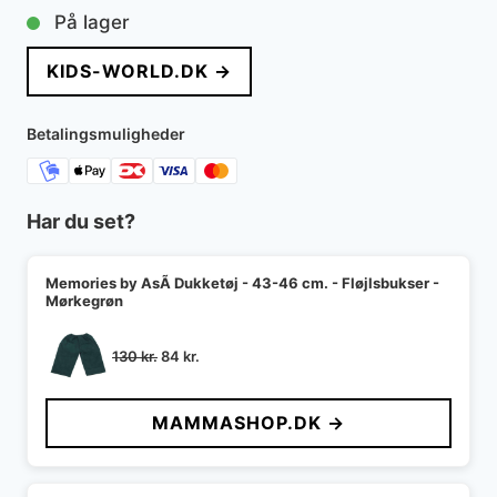
På lager
KIDS-WORLD.DK →
Betalingsmuligheder
Har du set?
Memories by AsÃ­ Dukketøj - 43-46 cm. - Fløjlsbukser -
Mørkegrøn
Den
Den
130
kr.
84
kr.
oprindelige
aktuelle
pris
pris
MAMMASHOP.DK →
var:
er:
130 kr..
84 kr..