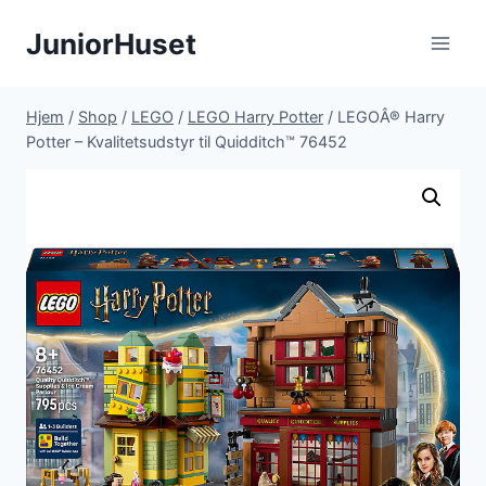
Fortsæt
JuniorHuset
til
indhold
Hjem
/
Shop
/
LEGO
/
LEGO Harry Potter
/
LEGOÂ® Harry
Potter – Kvalitetsudstyr til Quidditch™ 76452