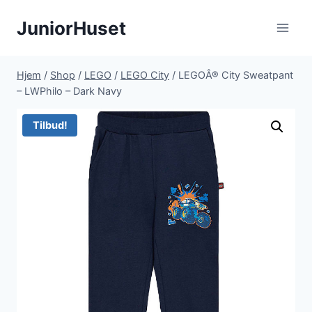
Fortsæt
JuniorHuset
til
indhold
Hjem
/
Shop
/
LEGO
/
LEGO City
/
LEGOÂ® City Sweatpant
– LWPhilo – Dark Navy
Tilbud!