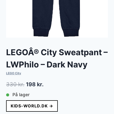
LEGOÂ® City Sweatpant –
LWPhilo – Dark Navy
LEGO City
Den
Den
330
kr.
198
kr.
oprindelige
aktuelle
På lager
pris
pris
KIDS-WORLD.DK →
var:
er: