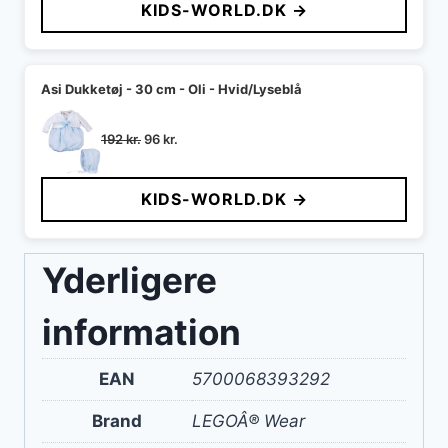
KIDS-WORLD.DK →
var:
er:
288 kr..
144 kr..
Asi Dukketøj - 30 cm - Oli - Hvid/Lyseblå
Den
Den
192
kr.
96
kr.
oprindelige
aktuelle
pris
pris
KIDS-WORLD.DK →
var:
er:
192 kr..
96 kr..
Yderligere
information
EAN
5700068393292
Brand
LEGOÂ® Wear