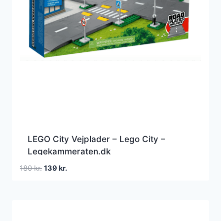
LEGO City Vejplader – Lego City –
Legekammeraten.dk
Den
Den
180
kr.
139
kr.
oprindelige
aktuelle
pris
pris
var:
er:
180 kr..
139 kr..