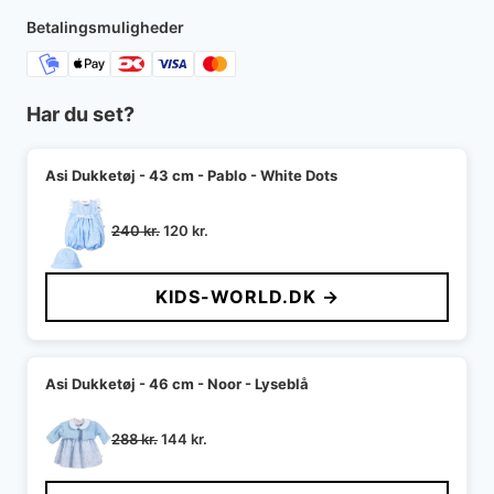
330 kr..
198 kr..
Betalingsmuligheder
Har du set?
Asi Dukketøj - 43 cm - Pablo - White Dots
Den
Den
240
kr.
120
kr.
oprindelige
aktuelle
pris
pris
KIDS-WORLD.DK →
var:
er:
240 kr..
120 kr..
Asi Dukketøj - 46 cm - Noor - Lyseblå
Den
Den
288
kr.
144
kr.
oprindelige
aktuelle
pris
pris