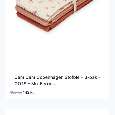
Cam Cam Copenhagen Stofble – 3-pak –
GOTS – Mix Berries
Den
Den
199
kr.
142
kr.
oprindelige
aktuelle
pris
pris
var:
er: