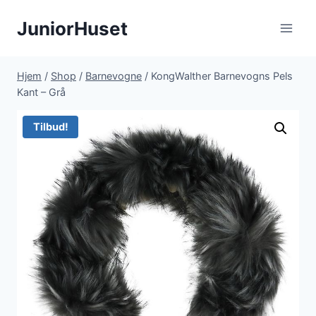
Fortsæt
JuniorHuset
til
indhold
Hjem
/
Shop
/
Barnevogne
/
KongWalther Barnevogns Pels
Kant – Grå
Tilbud!