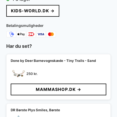
pris
pris
KIDS-WORLD.DK →
var:
er:
350 kr..
210 kr..
Betalingsmuligheder
Har du set?
Done by Deer Barnevognskæde - Tiny Trails - Sand
250
kr.
MAMMASHOP.DK →
DR Børste Plys Smiles, Børste