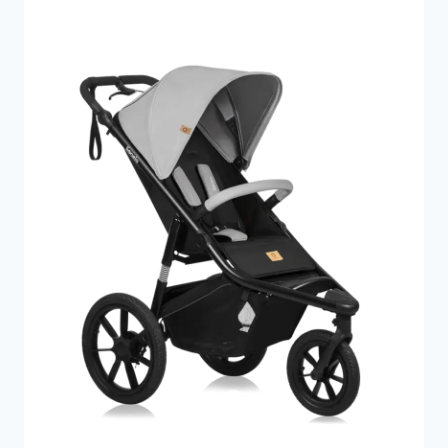
199 kr..
142 kr..