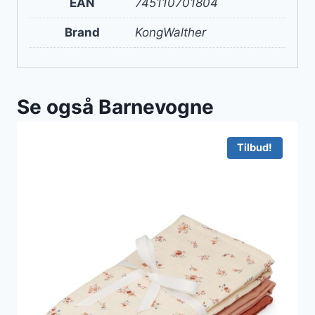
EAN
745110701804
Brand
KongWalther
Se også Barnevogne
Tilbud!