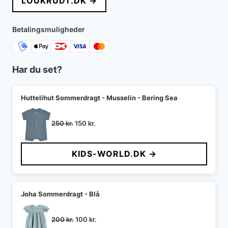
LOUKRUDT.DK →
Betalingsmuligheder
Har du set?
Huttelihut Sommerdragt - Musselin - Bering Sea
Den
Den
250
kr.
150
kr.
oprindelige
aktuelle
pris
pris
KIDS-WORLD.DK →
var:
er:
250 kr..
150 kr..
Joha Sommerdragt - Blå
Den
Den
200
kr.
100
kr.