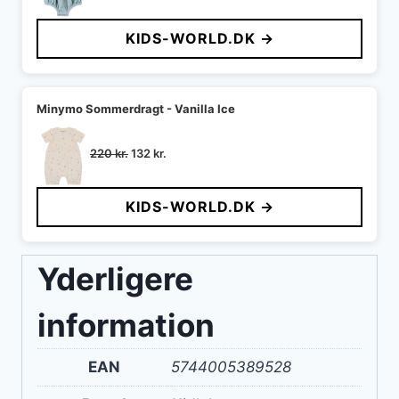
oprindelige
aktuelle
pris
pris
KIDS-WORLD.DK →
var:
er:
200 kr..
100 kr..
Minymo Sommerdragt - Vanilla Ice
Den
Den
220
kr.
132
kr.
oprindelige
aktuelle
pris
pris
KIDS-WORLD.DK →
var:
er:
220 kr..
132 kr..
Yderligere
information
EAN
5744005389528