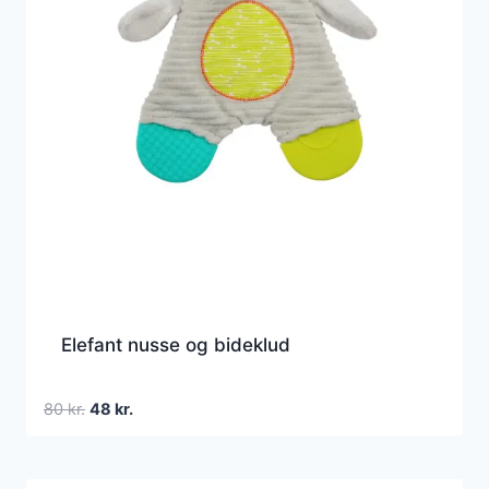
Elefant nusse og bideklud
Den
Den
80
kr.
48
kr.
oprindelige
aktuelle
pris
pris
var:
er: