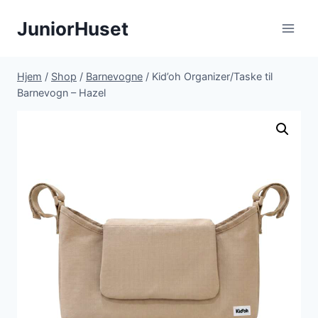
Fortsæt
JuniorHuset
til
indhold
Hjem
/
Shop
/
Barnevogne
/
Kid’oh Organizer/Taske til
Barnevogn – Hazel