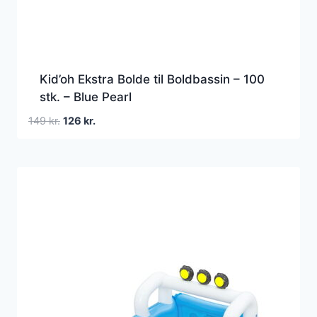
Kid’oh Ekstra Bolde til Boldbassin – 100
stk. – Blue Pearl
Den
Den
149
kr.
126
kr.
oprindelige
aktuelle
pris
pris
var:
er:
149 kr..
126 kr..