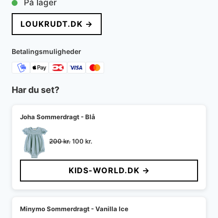
På lager
pris
pris
LOUKRUDT.DK →
var:
er:
149 kr..
113 kr..
Betalingsmuligheder
Har du set?
Joha Sommerdragt - Blå
Den
Den
200
kr.
100
kr.
oprindelige
aktuelle
pris
pris
KIDS-WORLD.DK →
var:
er:
200 kr..
100 kr..
Minymo Sommerdragt - Vanilla Ice