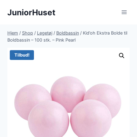
Fortsæt
JuniorHuset
til
indhold
Hjem
/
Shop
/
Legetøj
/
Boldbassin
/
Kid’oh Ekstra Bolde til
Boldbassin – 100 stk. – Pink Pearl
Tilbud!