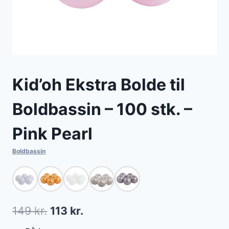
Kid’oh Ekstra Bolde til
Boldbassin – 100 stk. –
Pink Pearl
Boldbassin
Den
Den
149
kr.
113
kr.
oprindelige
aktuelle