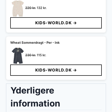
Den
Den
220
kr.
132
kr.
oprindelige
aktuelle
pris
pris
KIDS-WORLD.DK →
var:
er:
220 kr..
132 kr..
Wheat Sommerdragt - Per - Ink
Den
Den
230
kr.
115
kr.
oprindelige
aktuelle
pris
pris
KIDS-WORLD.DK →
var:
er:
230 kr..
115 kr..
Yderligere
information