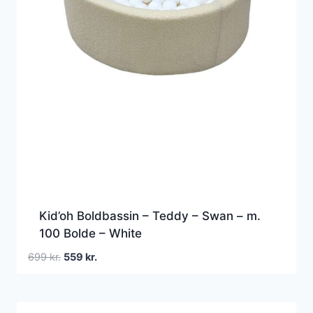
Kid’oh Boldbassin – Teddy – Swan – m.
100 Bolde – White
Den
Den
699
kr.
559
kr.
oprindelige
aktuelle
pris
pris
var:
er: