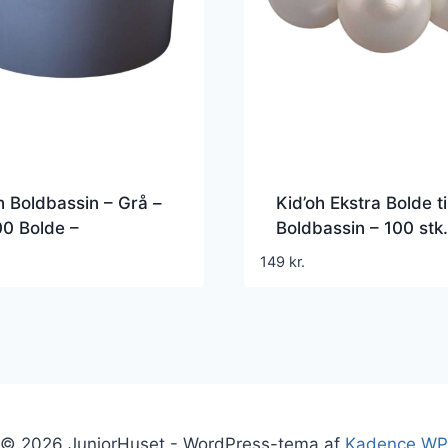
h Boldbassin – Grå –
Kid’oh Ekstra Bolde ti
0 Bolde –
Boldbassin – 100 stk.
/Pearl/Mint Pearl
Pearl
149
kr.
© 2026 JuniorHuset - WordPress-tema af
Kadence WP