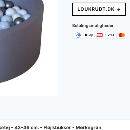
pris
pris
LOUKRUDT.DK →
var:
er:
797 kr..
638 k
Betalingsmuligheder
etøj - 43-46 cm. - Fløjlsbukser - Mørkegrøn