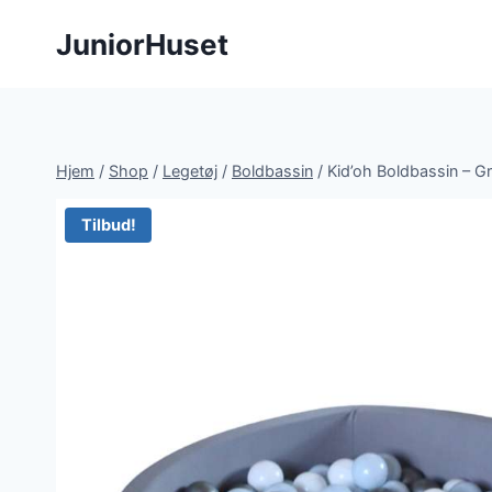
Fortsæt
JuniorHuset
til
indhold
Hjem
/
Shop
/
Legetøj
/
Boldbassin
/
Kid’oh Boldbassin – Gr
Tilbud!