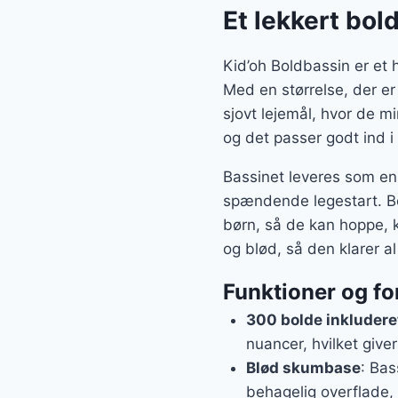
var:
Et lekkert bo
850 k
Kid’oh Boldbassin er et h
Med en størrelse, der er 
sjovt lejemål, hvor de m
og det passer godt ind i
Bassinet leveres som en 
spændende legestart. Bold
børn, så de kan hoppe, 
og blød, så den klarer a
Funktioner og fo
300 bolde inkludere
nuancer, hvilket giver
Blød skumbase
: Bas
behagelig overflade