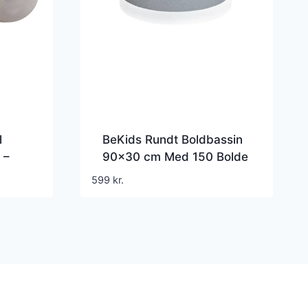
l
BeKids Rundt Boldbassin
 –
90×30 cm Med 150 Bolde
– Lysegrå
599
kr.