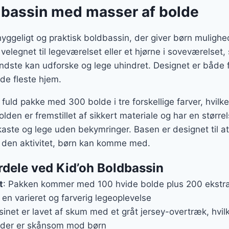
er:
ldbassin med masser af bolde
r..
552 kr..
yggeligt og praktisk boldbassin, der giver børn mulighed 
velegnet til legeværelset eller et hjørne i soveværelset,
indste kan udforske og lege uhindret. Designet er både f
 de fleste hjem.
fuld pakke med 300 bolde i tre forskellige farver, hvilk
en er fremstillet af sikkert materiale og har en størrels
kaste og lege uden bekymringer. Basen er designet til 
l den aktivitet, børn kan komme med.
rdele ved Kid’oh Boldbassin
t
: Pakken kommer med 100 hvide bolde plus 200 ekstra 
 en varieret og farverig legeoplevelse
sinet er lavet af skum med et gråt jersey-overtræk, hvil
, der er skånsom mod børn