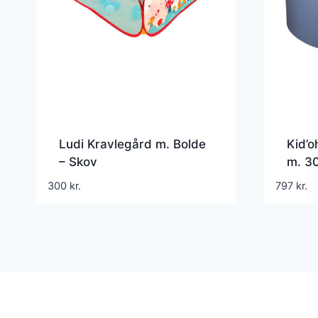
Ludi Kravlegård m. Bolde
Kid’o
– Skov
m. 30
White
300
kr.
797
kr.