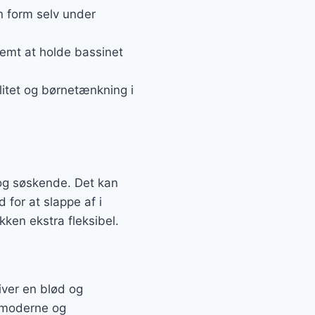
n form selv under
nemt at holde bassinet
litet og børnetænkning i
 og søskende. Det kan
 for at slappe af i
kken ekstra fleksibel.
iver en blød og
n moderne og