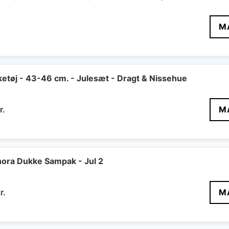
Den
M
delige
aktuelle
pris
er:
..
84 kr..
etøj - 43-46 cm. - Julesæt - Dragt & Nissehue
Den
r.
M
delige
aktuelle
pris
er:
r..
227 kr..
ora Dukke Sampak - Jul 2
Den
r.
M
delige
aktuelle
pris