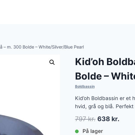
å – m. 300 Bolde – White/Silver/Blue Pearl
Kid’oh Boldb
Bolde – Whit
Boldbassin
Kid’oh Boldbassin er et 
hvid, grå og blå. Perfekt 
Den
Den
797
kr.
638
kr.
oprindelige
aktue
På lager