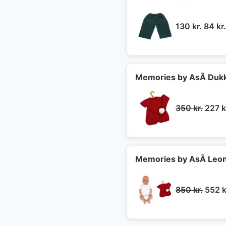
Den
130
kr.
84
kr.
oprin
pris
var:
130 kr
Memories by AsÃ­ Dukk
Den
350
kr.
227
k
oprin
pris
var:
350 k
Memories by AsÃ­ Leon
Den
850
kr.
552
k
oprin
pris