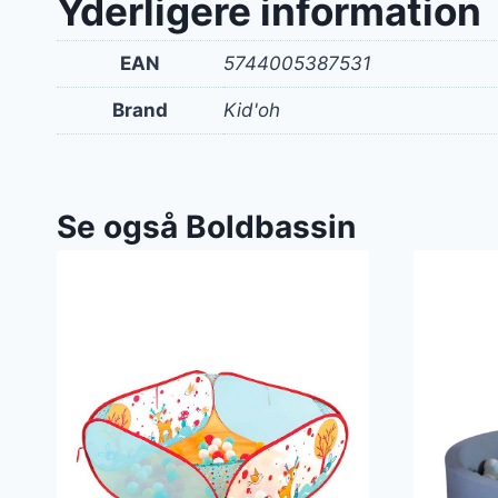
Yderligere information
EAN
5744005387531
Brand
Kid'oh
Se også Boldbassin