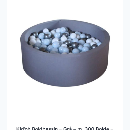
Kid’oh Boldbassin – Grå – m. 300 Bolde –