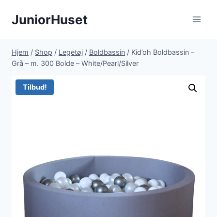
Fortsæt
JuniorHuset
til
indhold
Hjem
/
Shop
/
Legetøj
/
Boldbassin
/
Kid’oh Boldbassin –
Grå – m. 300 Bolde – White/Pearl/Silver
Tilbud!