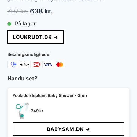
Den
Den
797
kr.
638
kr.
oprindelige
aktuelle
På lager
pris
pris
LOUKRUDT.DK →
var:
er:
797 kr..
638 kr..
Betalingsmuligheder
Har du set?
Yookido Elephant Baby Shower - Grøn
349
kr.
BABYSAM.DK →