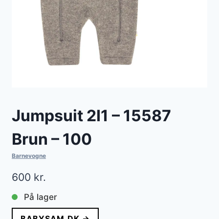
Jumpsuit 2I1 – 15587
Brun – 100
Barnevogne
600
kr.
På lager
BABYSAM.DK →