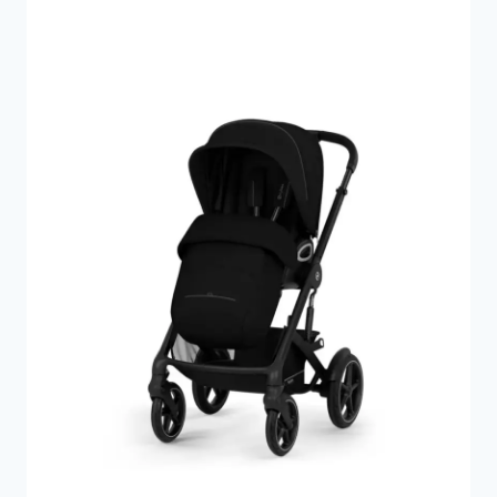
280 kr..
173 kr..