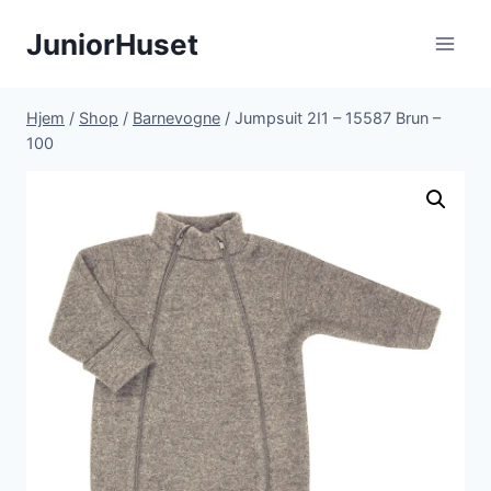
Fortsæt
JuniorHuset
til
indhold
Hjem
/
Shop
/
Barnevogne
/
Jumpsuit 2I1 – 15587 Brun –
100