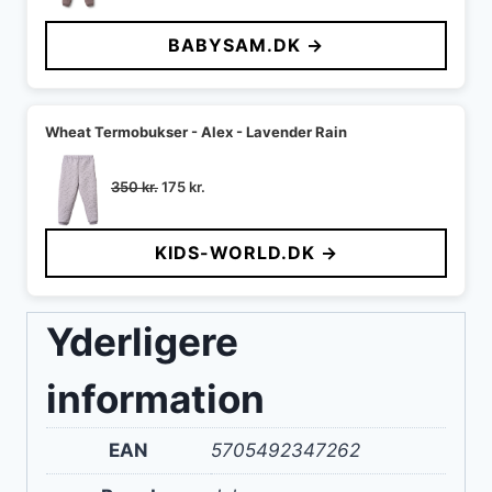
BABYSAM.DK →
Wheat Termobukser - Alex - Lavender Rain
Den
Den
350
kr.
175
kr.
oprindelige
aktuelle
pris
pris
KIDS-WORLD.DK →
var:
er:
350 kr..
175 kr..
Yderligere
information
EAN
5705492347262