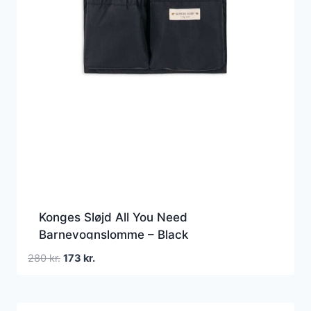
Konges Sløjd All You Need
Barnevognslomme – Black
Den
Den
280
kr.
173
kr.
oprindelige
aktuelle
pris
pris
var:
er: