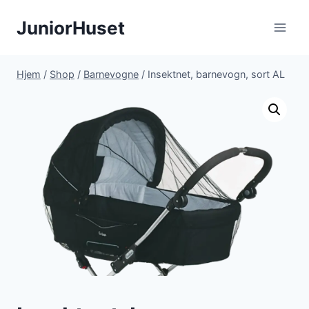
Fortsæt
JuniorHuset
til
indhold
Hjem
/
Shop
/
Barnevogne
/
Insektnet, barnevogn, sort AL