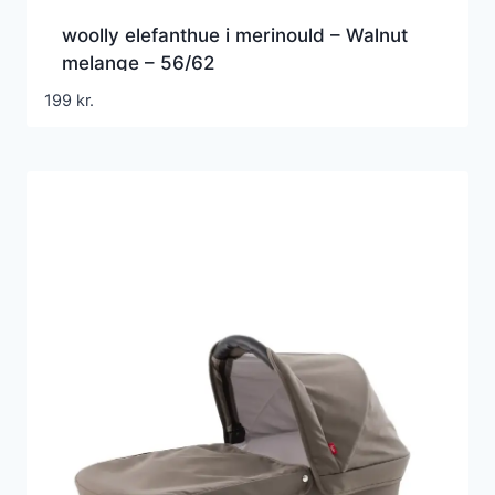
woolly elefanthue i merinould – Walnut
melange – 56/62
199
kr.