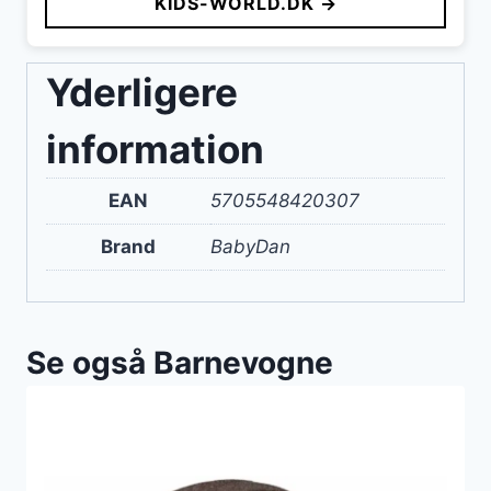
KIDS-WORLD.DK →
Yderligere
information
EAN
5705548420307
Brand
BabyDan
Se også Barnevogne