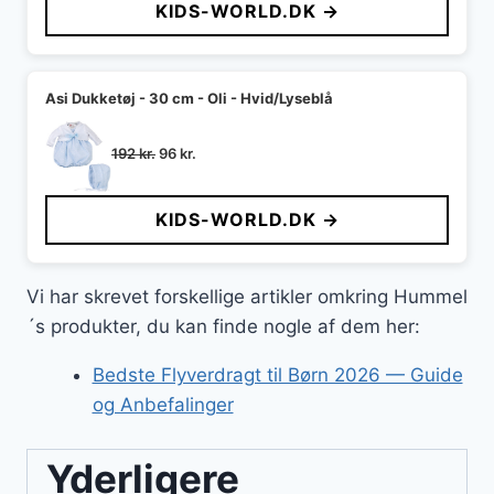
KIDS-WORLD.DK →
var:
er:
288 kr..
144 kr..
Asi Dukketøj - 30 cm - Oli - Hvid/Lyseblå
Den
Den
192
kr.
96
kr.
oprindelige
aktuelle
pris
pris
KIDS-WORLD.DK →
var:
er:
192 kr..
96 kr..
Vi har skrevet forskellige artikler omkring Hummel
´s produkter, du kan finde nogle af dem her:
Bedste Flyverdragt til Børn 2026 — Guide
og Anbefalinger
Yderligere