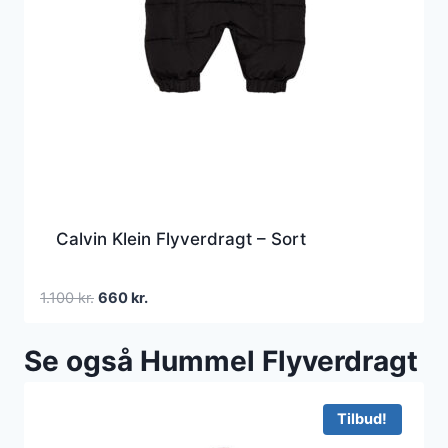
Calvin Klein Flyverdragt – Sort
Den
Den
1.100
kr.
660
kr.
oprindelige
aktuelle
pris
pris
Se også Hummel Flyverdragt
var:
er:
1.100 kr..
660 kr..
Tilbud!