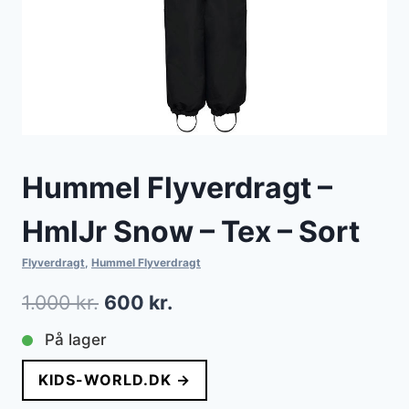
Hummel Flyverdragt –
HmlJr Snow – Tex – Sort
Flyverdragt
,
Hummel Flyverdragt
Den
Den
1.000
kr.
600
kr.
oprindelige
aktuelle
På lager
pris
pris
KIDS-WORLD.DK →
var:
er: