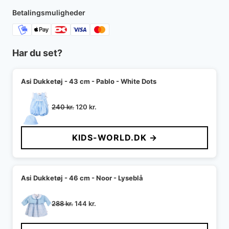
1.000 kr..
600 kr..
Betalingsmuligheder
Har du set?
Asi Dukketøj - 43 cm - Pablo - White Dots
Den
Den
240
kr.
120
kr.
oprindelige
aktuelle
pris
pris
KIDS-WORLD.DK →
var:
er:
240 kr..
120 kr..
Asi Dukketøj - 46 cm - Noor - Lyseblå
Den
Den
288
kr.
144
kr.
oprindelige
aktuelle
pris
pris