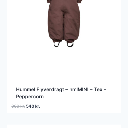
Hummel Flyverdragt – hmlMINI – Tex –
Peppercorn
Den
Den
900
kr.
540
kr.
oprindelige
aktuelle
pris
pris
var:
er: