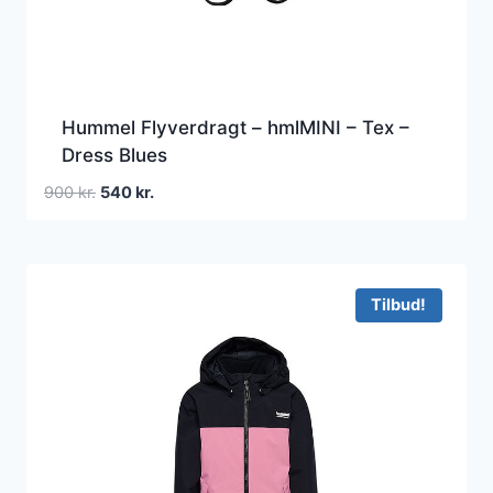
Hummel Flyverdragt – hmlMINI – Tex –
Dress Blues
Den
Den
900
kr.
540
kr.
oprindelige
aktuelle
pris
pris
var:
er:
900 kr..
540 kr..
Tilbud!