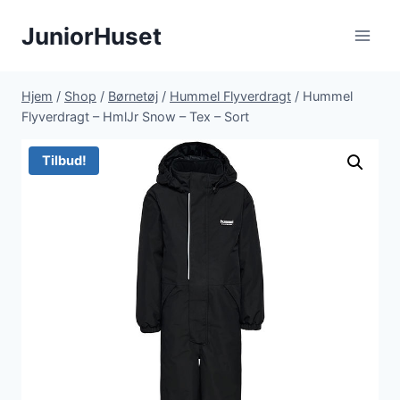
Fortsæt
JuniorHuset
til
indhold
Hjem
/
Shop
/
Børnetøj
/
Hummel Flyverdragt
/
Hummel
Flyverdragt – HmlJr Snow – Tex – Sort
Tilbud!