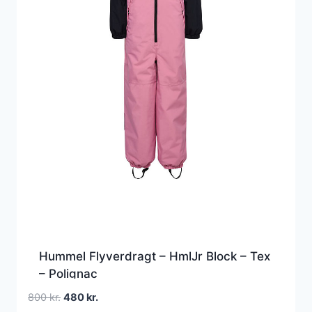
Hummel Flyverdragt – HmlJr Block – Tex
– Polignac
Den
Den
800
kr.
480
kr.