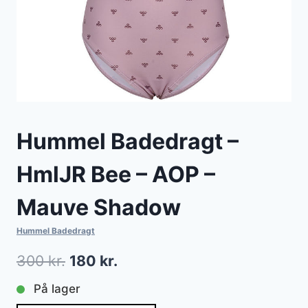
Hummel Badedragt –
HmlJR Bee – AOP –
Mauve Shadow
Hummel Badedragt
Den
Den
300
kr.
180
kr.
oprindelige
aktuelle
På lager
pris
pris