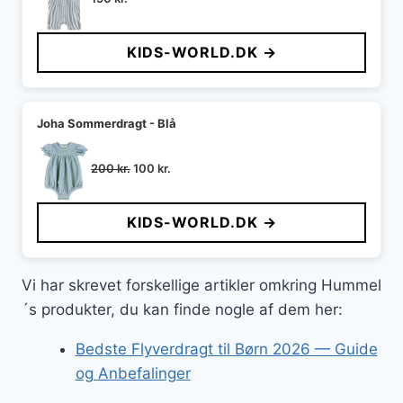
KIDS-WORLD.DK →
Joha Sommerdragt - Blå
Den
Den
200
kr.
100
kr.
oprindelige
aktuelle
pris
pris
KIDS-WORLD.DK →
var:
er:
200 kr..
100 kr..
Vi har skrevet forskellige artikler omkring Hummel
´s produkter, du kan finde nogle af dem her:
Bedste Flyverdragt til Børn 2026 — Guide
og Anbefalinger