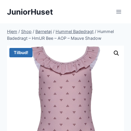
Fortsæt
JuniorHuset
til
indhold
Hjem
/
Shop
/
Børnetøj
/
Hummel Badedragt
/
Hummel
Badedragt – HmlJR Bee – AOP – Mauve Shadow
Tilbud!