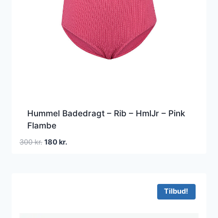
Hummel Badedragt – Rib – HmlJr – Pink
Flambe
Den
Den
300
kr.
180
kr.
oprindelige
aktuelle
pris
pris
var:
er:
300 kr..
180 kr..
Tilbud!