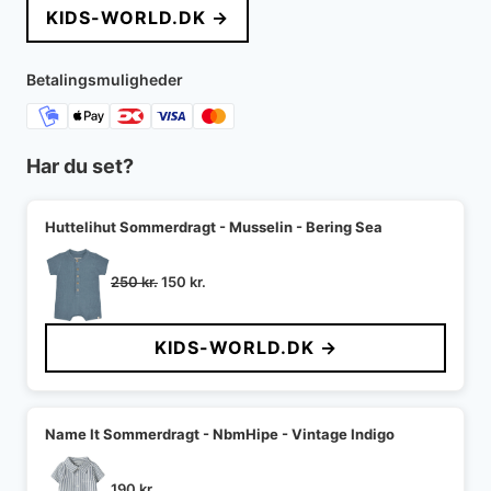
KIDS-WORLD.DK →
var:
er:
300 kr..
180 kr..
Betalingsmuligheder
Har du set?
Huttelihut Sommerdragt - Musselin - Bering Sea
Den
Den
250
kr.
150
kr.
oprindelige
aktuelle
pris
pris
KIDS-WORLD.DK →
var:
er:
250 kr..
150 kr..
Name It Sommerdragt - NbmHipe - Vintage Indigo
190
kr.