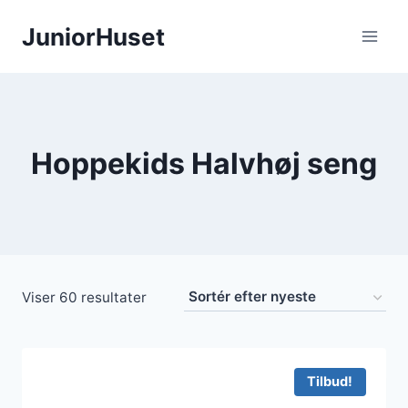
Fortsæt
JuniorHuset
til
indhold
Hoppekids Halvhøj seng
Sorteret
Viser 60 resultater
efter
seneste
Tilbud!