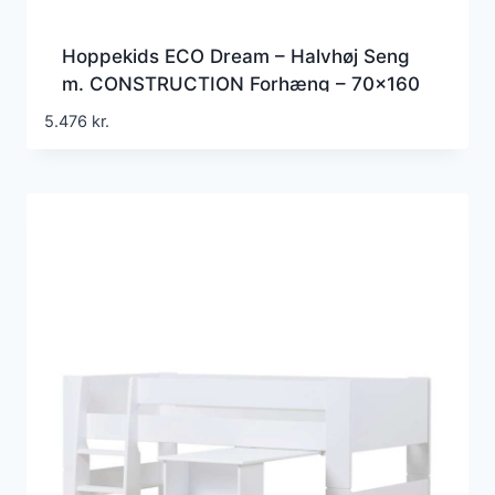
Hoppekids ECO Dream – Halvhøj Seng
m. CONSTRUCTION Forhæng – 70×160
cm. – Ikke Delbar
5.476
kr.