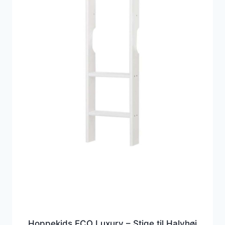
Hoppekids ECO Luxury – Stige til Halvhøj