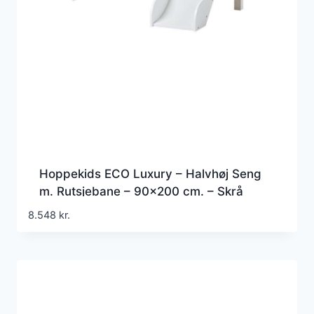
Hoppekids ECO Luxury – Halvhøj Seng
m. Rutsjebane – 90×200 cm. – Skrå
Stige – Fleksibel Indlægsbund – Hvid
8.548
kr.