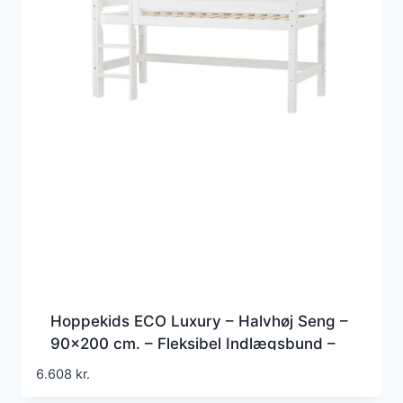
Hoppekids ECO Luxury – Halvhøj Seng –
90×200 cm. – Fleksibel Indlægsbund –
Hvid
6.608
kr.