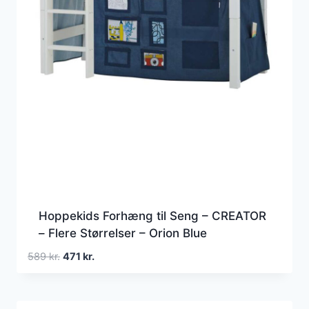
Hoppekids Forhæng til Seng – CREATOR
– Flere Størrelser – Orion Blue
Den
Den
589
kr.
471
kr.
oprindelige
aktuelle
pris
pris
var:
er: