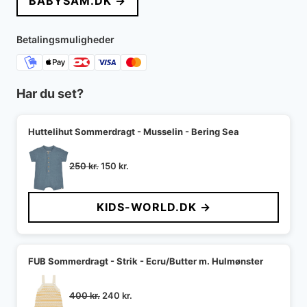
BABYSAM.DK →
var:
er:
700 kr..
560 kr..
Betalingsmuligheder
Har du set?
Huttelihut Sommerdragt - Musselin - Bering Sea
Den
Den
250
kr.
150
kr.
oprindelige
aktuelle
pris
pris
KIDS-WORLD.DK →
var:
er:
250 kr..
150 kr..
FUB Sommerdragt - Strik - Ecru/Butter m. Hulmønster
Den
Den
400
kr.
240
kr.