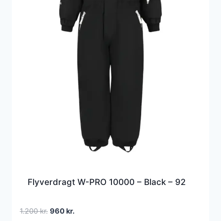
Flyverdragt W-PRO 10000 – Black – 92
Den
Den
1.200
kr.
960
kr.