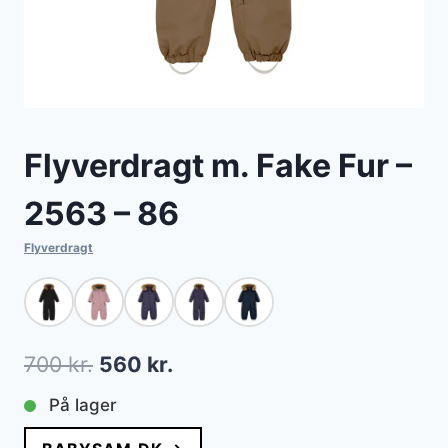
Flyverdragt m. Fake Fur –
2563 – 86
Flyverdragt
Den
Den
700
kr.
560
kr.
oprindelige
aktuelle
På lager
pris
pris