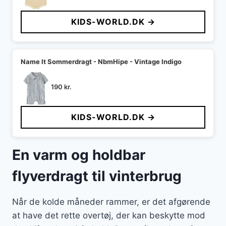
oprindelige
aktuelle
pris
pris
KIDS-WORLD.DK →
var:
er:
400 kr..
240 kr..
Name It Sommerdragt - NbmHipe - Vintage Indigo
190
kr.
KIDS-WORLD.DK →
En varm og holdbar
flyverdragt til vinterbrug
Når de kolde måneder rammer, er det afgørende
at have det rette overtøj, der kan beskytte mod