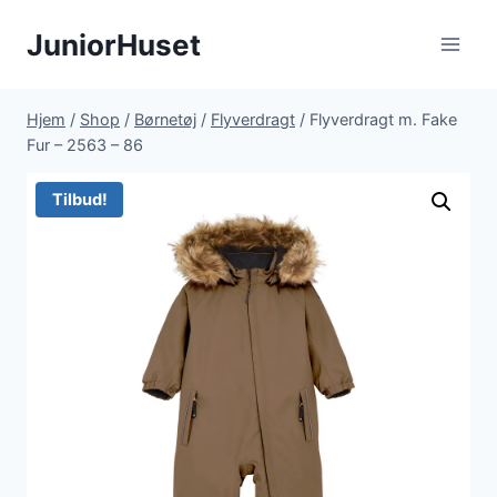
Fortsæt
JuniorHuset
til
indhold
Hjem
/
Shop
/
Børnetøj
/
Flyverdragt
/
Flyverdragt m. Fake
Fur – 2563 – 86
Tilbud!