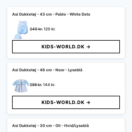
Asi Dukketøj - 43 cm - Pablo - White Dots
Den
Den
240
kr.
120
kr.
oprindelige
aktuelle
pris
pris
KIDS-WORLD.DK →
var:
er:
240 kr..
120 kr..
Asi Dukketøj - 46 cm - Noor - Lyseblå
Den
Den
288
kr.
144
kr.
oprindelige
aktuelle
pris
pris
KIDS-WORLD.DK →
var:
er:
288 kr..
144 kr..
Asi Dukketøj - 30 cm - Oli - Hvid/Lyseblå