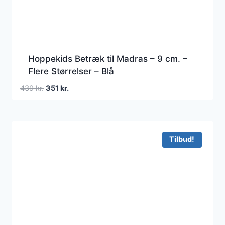
Hoppekids Betræk til Madras – 9 cm. –
Flere Størrelser – Blå
Den
Den
439
kr.
351
kr.
oprindelige
aktuelle
pris
pris
var:
er:
439 kr..
351 kr..
Tilbud!