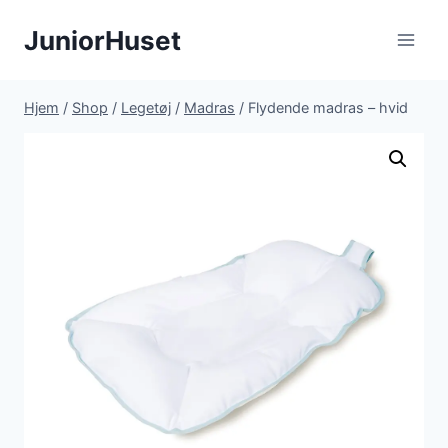
Fortsæt
JuniorHuset
til
indhold
Hjem
/
Shop
/
Legetøj
/
Madras
/
Flydende madras – hvid