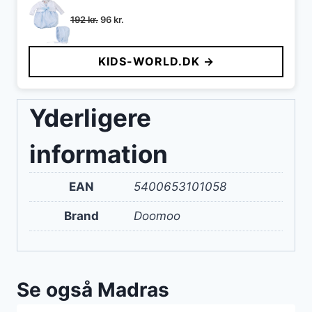
Den
Den
192
kr.
96
kr.
oprindelige
aktuelle
pris
pris
KIDS-WORLD.DK →
var:
er:
192 kr..
96 kr..
Yderligere
information
EAN
5400653101058
Brand
Doomoo
Se også Madras