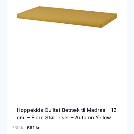
Hoppekids Quiltet Betræk til Madras – 12
cm. – Flere Størrelser – Autumn Yellow
Den
Den
739
kr.
591
kr.