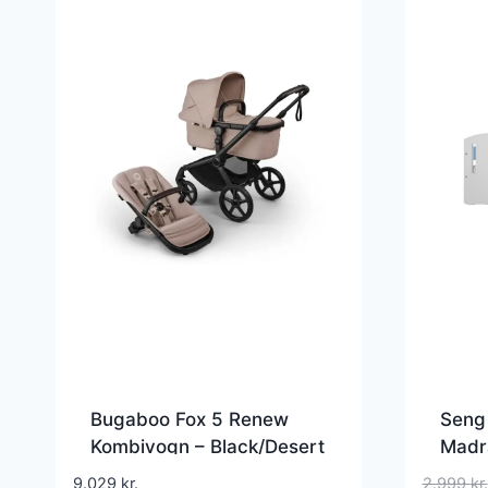
Bugaboo Fox 5 Renew
Seng 
Kombivogn – Black/Desert
Madr
taupe melange
9.029
kr.
2.999
kr.