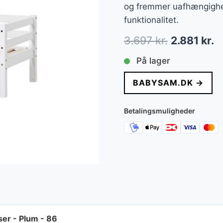
og fremmer uafhængigh
funktionalitet.
Den
D
3.697
kr.
2.881
kr.
oprindelig
a
På lager
pris
pr
BABYSAM.DK →
var:
er
3.697 kr..
2.
Betalingsmuligheder
er - Plum - 86