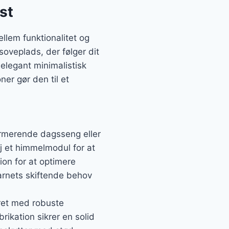
st
lem funktionalitet og
soveplads, der følger dit
elegant minimalistisk
er gør den til et
rmerende dagsseng eller
øj et himmelmodul for at
ion for at optimere
barnets skiftende behov
eret med robuste
ikation sikrer en solid