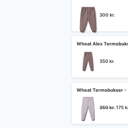
300
kr.
Wheat Alex Termobuks
350
kr.
Wheat Termobukser - A
Den
350
kr.
175
k
oprin
pris