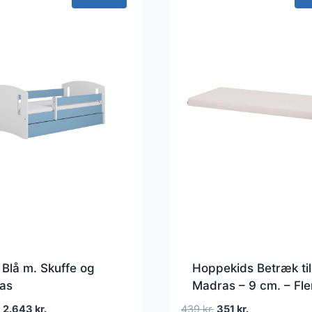
Blå m. Skuffe og
Hoppekids Betræk til
as
Madras – 9 cm. – Fle
Størrelser – Lyserød
Den
Den
Den
Den
2.643
kr.
439
kr.
351
kr.