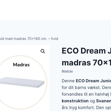
vid med madras 70×160 cm. – hvid
ECO Dream J
madras 70×1
Madras
Denne
ECO Dream Juni
for dit barns vækst. De
forvandles til en halvhø
konstruktion
og
Svanem
års tryg komfort. Den o