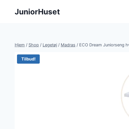
Fortsæt
JuniorHuset
til
indhold
Hjem
/
Shop
/
Legetøj
/
Madras
/
ECO Dream Juniorseng h
Tilbud!