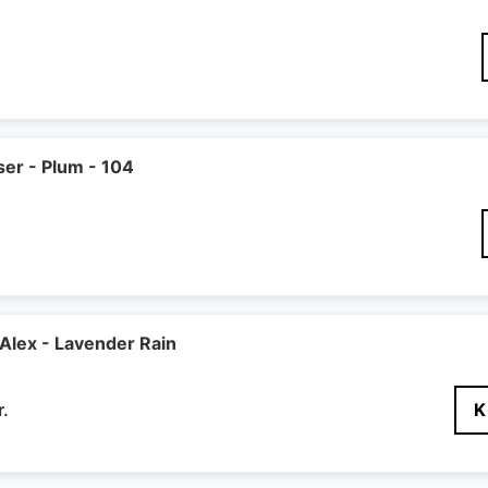
er - Plum - 104
lex - Lavender Rain
Den
r.
K
delige
aktuelle
pris