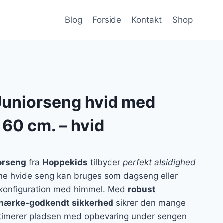
Blog
Forside
Kontakt
Shop
uniorseng hvid med
60 cm. – hvid
orseng
fra
Hoppekids
tilbyder
perfekt alsidighed
nne hvide seng kan bruges som dagseng eller
j konfiguration med himmel. Med
robust
ærke-godkendt sikkerhed
sikrer den mange
ptimerer pladsen med opbevaring under sengen