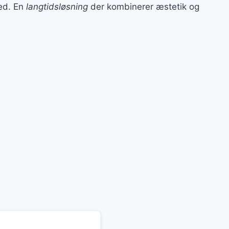
ed. En
langtidsløsning
der kombinerer æstetik og
en
e
ktuelle
is
:
881 kr..