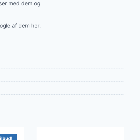
okser med dem og
nogle af dem her:
ilbud!