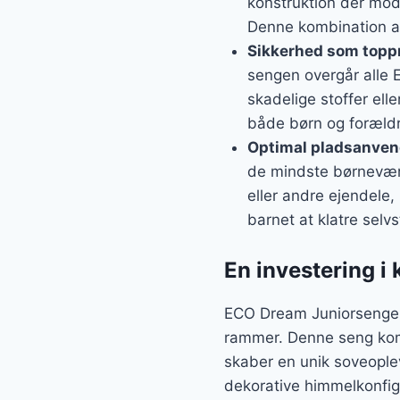
konstruktion der mod
Denne kombination af 
Sikkerhed som toppr
sengen overgår alle 
skadelige stoffer elle
både børn og forældr
Optimal pladsanven
de mindste børnevære
eller andre ejendele,
barnet at klatre sel
En investering i 
ECO Dream Juniorsengen e
rammer. Denne seng kom
skaber en unik soveoplev
dekorative himmelkonfigu