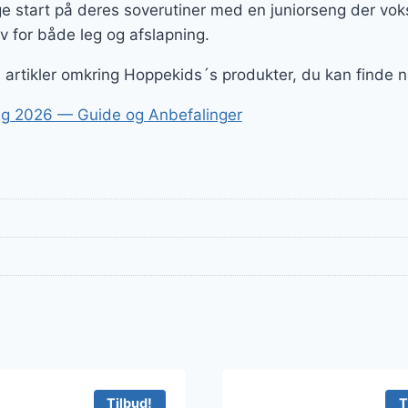
ge start på deres soverutiner med en juniorseng der v
v for både leg og afslapning.
ge artikler omkring Hoppekids´s produkter, du kan finde 
g 2026 — Guide og Anbefalinger
Tilbud!
T