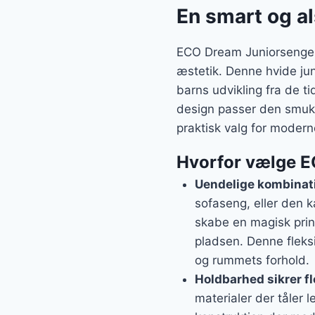
var:
En smart og al
350 k
ECO Dream Juniorsengen 
æstetik. Denne hvide jun
barns udvikling fra de t
design passer den smukt 
praktisk valg for moderne
Hvorfor vælge 
Uendelige kombinat
sofaseng, eller den k
skabe en magisk prins
pladsen. Denne fleksi
og rummets forhold.
Holdbarhed sikrer f
materialer der tåler 