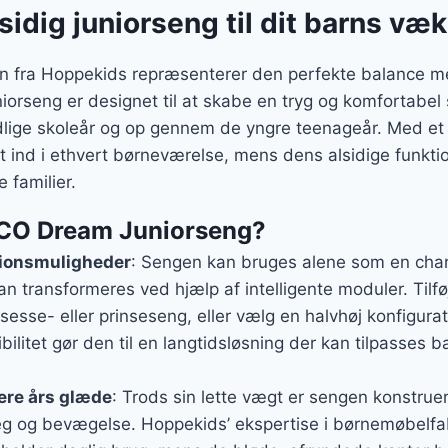
er:
sidig juniorseng til dit barns væk
r..
175 kr..
fra Hoppekids repræsenterer den perfekte balance mel
iorseng er designet til at skabe en tryg og komfortabel 
idlige skoleår og op gennem de yngre teenageår. Med et 
ind i ethvert børneværelse, mens dens alsidige funktion
 familier.
ECO Dream Juniorseng?
ionsmuligheder
: Sengen kan bruges alene som en cha
an transformeres ved hjælp af intelligente moduler. Tilf
esse- eller prinseseng, eller vælg en halvhøj konfigurat
bilitet gør den til en langtidsløsning der kan tilpasses 
lere års glæde
: Trods sin lette vægt er sengen konstru
leg og bevægelse. Hoppekids’ ekspertise i børnemøbelfabr