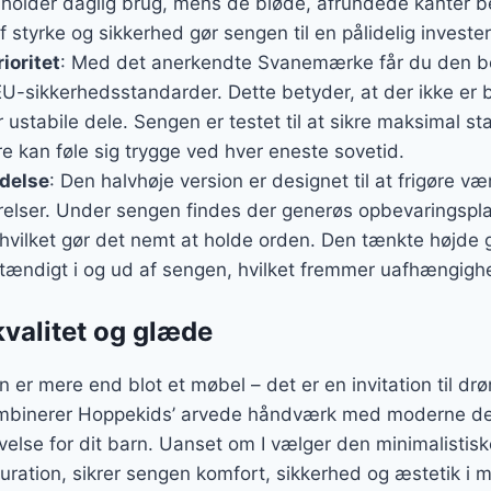
holder daglig brug, mens de bløde, afrundede kanter b
styrke og sikkerhed gør sengen til en pålidelig investeri
ioritet
: Med det anerkendte Svanemærke får du den bed
EU-sikkerhedsstandarder. Dette betyder, at der ikke er
r ustabile dele. Sengen er testet til at sikre maksimal sta
e kan føle sig trygge ved hver eneste sovetid.
delse
: Den halvhøje version er designet til at frigøre væ
lser. Under sengen findes der generøs opbevaringsplads
 hvilket gør det nemt at holde orden. Den tænkte højde g
vstændigt i og ud af sengen, hvilket fremmer uafhængigh
kvalitet og glæde
r mere end blot et møbel – det er en invitation til dr
binerer Hoppekids’ arvede håndværk med moderne desi
else for dit barn. Uanset om I vælger den minimalistis
ration, sikrer sengen komfort, sikkerhed og æstetik i 