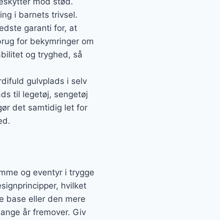
eskytter mod stød.
ng i barnets trivsel.
ste garanti for, at
 brug for bekymringer om
bilitet og tryghed, så
rdifuld gulvplads i selv
 til legetøj, sengetøj
ør det samtidig let for
ed.
ømme og eventyr i trygge
gnprincipper, hvilket
ke base eller den mere
mange år fremover. Giv