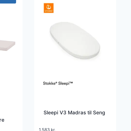
Sleepi V3 Madras til Seng
re
1.583
kr.