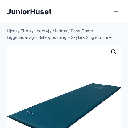
Fortsæt
JuniorHuset
til
indhold
Hjem
/
Shop
/
Legetøj
/
Madras
/
Easy Camp
Liggeunderlag – Selvoppustelig – Skylark Single 5 cm –