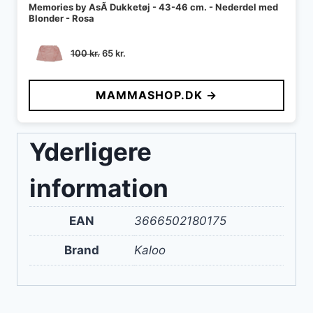
Memories by AsÃ­ Dukketøj - 43-46 cm. - Nederdel med
Blonder - Rosa
Den
Den
100
kr.
65
kr.
oprindelige
aktuelle
pris
pris
MAMMASHOP.DK →
var:
er:
100 kr..
65 kr..
Yderligere
information
EAN
3666502180175
Brand
Kaloo