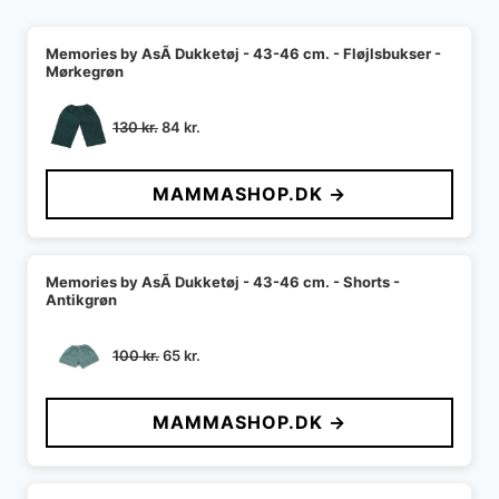
Memories by AsÃ­ Dukketøj - 43-46 cm. - Fløjlsbukser -
Mørkegrøn
Den
Den
130
kr.
84
kr.
oprindelige
aktuelle
pris
pris
MAMMASHOP.DK →
var:
er:
130 kr..
84 kr..
Memories by AsÃ­ Dukketøj - 43-46 cm. - Shorts -
Antikgrøn
Den
Den
100
kr.
65
kr.
oprindelige
aktuelle
pris
pris
MAMMASHOP.DK →
var:
er:
100 kr..
65 kr..