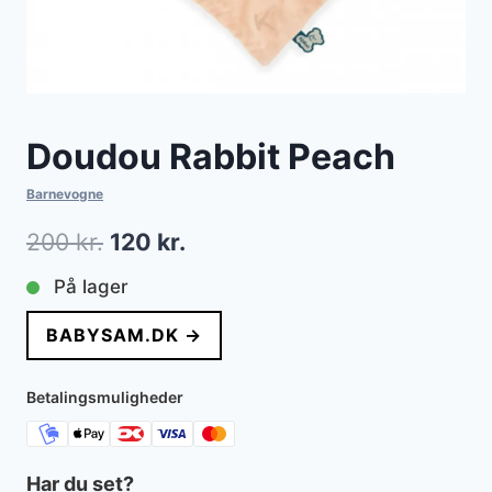
Doudou Rabbit Peach
Barnevogne
Den
Den
200
kr.
120
kr.
oprindelige
aktuelle
På lager
pris
pris
BABYSAM.DK →
var:
er:
200 kr..
120 kr..
Betalingsmuligheder
Har du set?