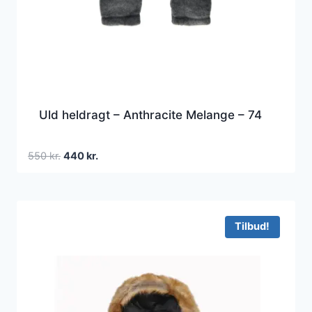
Uld heldragt – Anthracite Melange – 74
Den
Den
550
kr.
440
kr.
oprindelige
aktuelle
pris
pris
var:
er:
550 kr..
440 kr..
Tilbud!