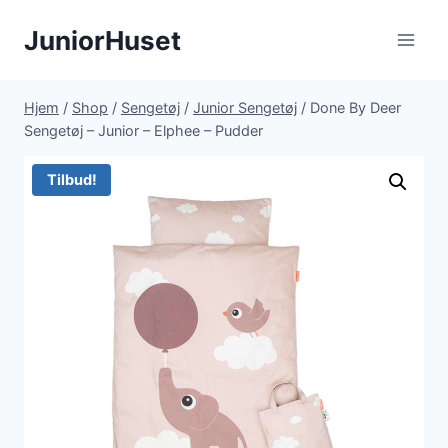
Fortsæt
JuniorHuset
til
indhold
Hjem
/
Shop
/
Sengetøj
/
Junior Sengetøj
/
Done By Deer
Sengetøj – Junior – Elphee – Pudder
Tilbud!