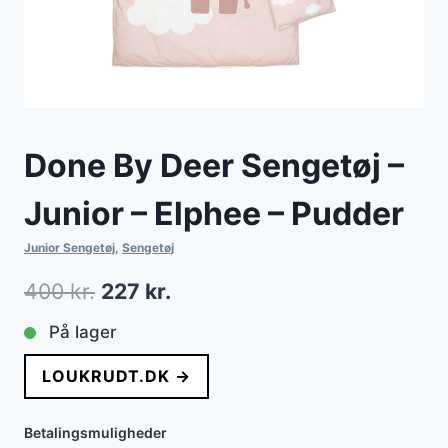
Done By Deer Sengetøj –
Junior – Elphee – Pudder
Junior Sengetøj
,
Sengetøj
Den
Den
400
kr.
227
kr.
oprindelige
aktuelle
På lager
pris
pris
LOUKRUDT.DK →
var:
er:
400 kr..
227 kr..
Betalingsmuligheder