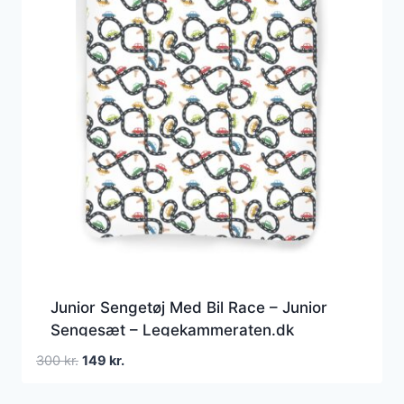
Junior Sengetøj Med Bil Race – Junior
Sengesæt – Legekammeraten.dk
Den
Den
300
kr.
149
kr.
oprindelige
aktuelle
pris
pris