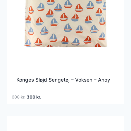
Konges Sløjd Sengetøj – Voksen – Ahoy
Den
Den
600
kr.
300
kr.
oprindelige
aktuelle
pris
pris
var:
er:
600 kr..
300 kr..