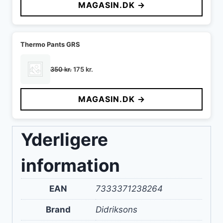
MAGASIN.DK →
var:
er:
550 kr..
275 kr..
Thermo Pants GRS
Den
Den
350
kr.
175
kr.
oprindelige
aktuelle
pris
pris
MAGASIN.DK →
var:
er:
350 kr..
175 kr..
Yderligere
information
EAN
7333371238264
Brand
Didriksons