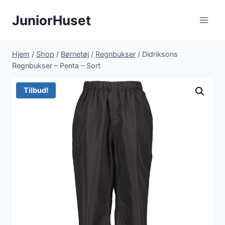
Fortsæt
JuniorHuset
til
indhold
Hjem
/
Shop
/
Børnetøj
/
Regnbukser
/
Didriksons
Regnbukser – Penta – Sort
Tilbud!