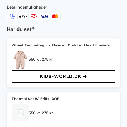
400 kr..
240 kr..
Betalingsmuligheder
Har du set?
Wheat Termodragt m. Fleece - Cuddle - Heart Flowers
Den
Den
550
kr.
275
kr.
oprindelige
aktuelle
pris
pris
KIDS-WORLD.DK →
var:
er:
550 kr..
275 kr..
Thermal Set W. Frills, AOP
Den
Den
550
kr.
275
kr.
oprindelige
aktuelle
pris
pris