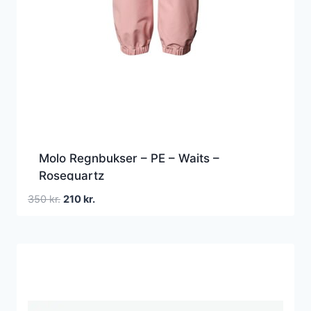
Molo Regnbukser – PE – Waits –
Rosequartz
Den
Den
350
kr.
210
kr.
oprindelige
aktuelle
pris
pris
var:
er:
350 kr..
210 kr..