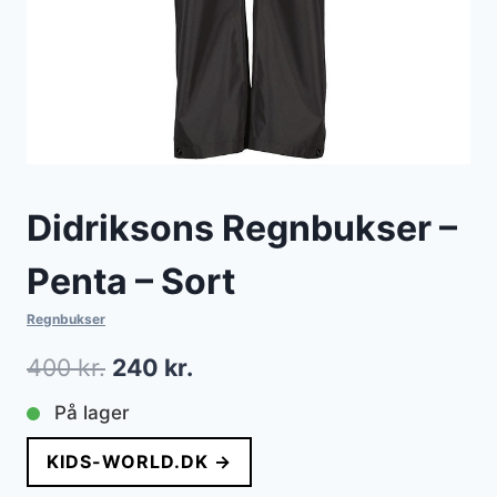
Didriksons Regnbukser –
Penta – Sort
Regnbukser
Den
Den
400
kr.
240
kr.
oprindelige
aktuelle
På lager
pris
pris
KIDS-WORLD.DK →
var:
er: