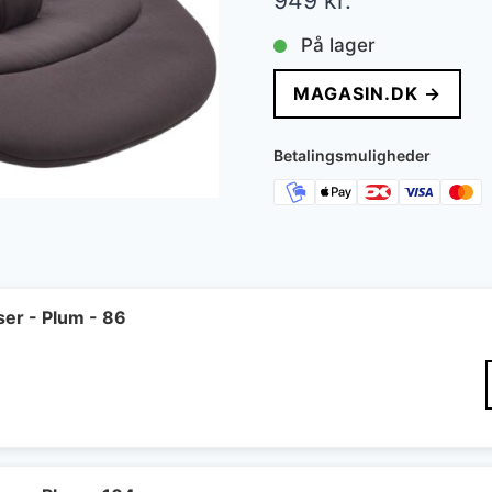
949
kr.
På lager
MAGASIN.DK →
Betalingsmuligheder
er - Plum - 86