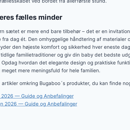
fællesskabet ved bordet fra allerførste stund.
jeres fælles minder
sætet er mere end bare tilbehør – det er en invitation 
 fra dag ét. Den omhyggelige håndtering af materialer og
yder den højeste komfort og sikkerhed hver eneste dag.
 tidlige familietraditioner og giv din baby det bedste u
t. Opdag hvordan det elegante design og praktiske funkt
g meget mere meningsfuld for hele familien.
ge artikler omkring Bugaboo´s produkter, du kan finde no
 2026 — Guide og Anbefalinger
n 2026 — Guide og Anbefalinger