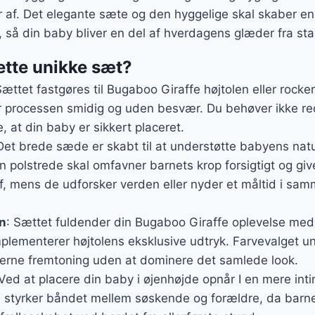
per af. Det elegante sæte og den hyggelige skal skaber 
k, så din baby bliver en del af hverdagens glæder fra sta
ette unikke sæt?
Sættet fastgøres til Bugaboo Giraffe højtolen eller roc
gør processen smidig og uden besvær. Du behøver ikke re
re, at din baby er sikkert placeret.
Det brede sæde er skabt til at understøtte babyens natu
 polstrede skal omfavner barnets krop forsigtigt og giv
f, mens de udforsker verden eller nyder et måltid i sa
n
: Sættet fuldender din Bugaboo Giraffe oplevelse med 
plementerer højtolens eksklusive udtryk. Farvevalget u
erne fremtoning uden at dominere det samlede look.
 Ved at placere din baby i øjenhøjde opnår I en mere int
e styrker båndet mellem søskende og forældre, da barnet