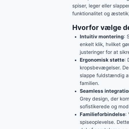
spiser, leger eller slap
funktionalitet og æsteti
Hvorfor vælge d
Intuitiv montering
: 
enkelt klik, hvilket 
justeringer for at sik
Ergonomisk støtte
: 
kropsbevægelser. Den
slappe fuldstændig a
familien.
Seamless integratio
Grey design, der kom
sofistikerede og mod
Familieforbindelse
:
spiseoplevelse. Dett