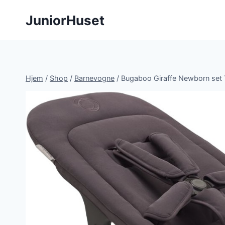
Fortsæt
JuniorHuset
til
indhold
Hjem
/
Shop
/
Barnevogne
/
Bugaboo Giraffe Newborn set