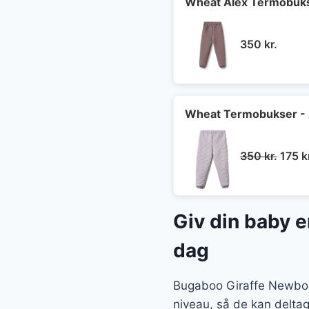
Wheat Alex Termobuks
350
kr.
Wheat Termobukser - A
Den
350
kr.
175
k
oprin
pris
var:
Giv din baby e
350 k
dag
Bugaboo Giraffe Newborn 
niveau, så de kan deltag