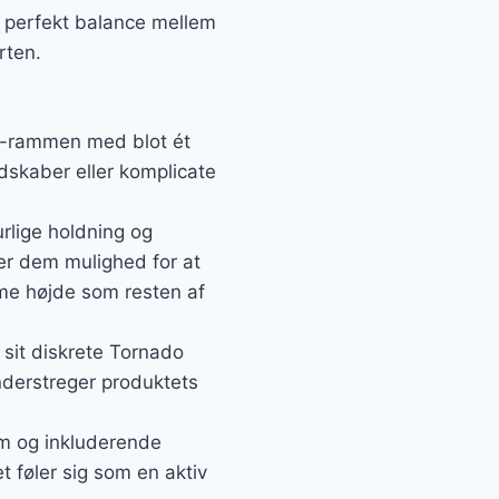
en perfekt balance mellem
rten.
ker-rammen med blot ét
dskaber eller komplicate
rlige holdning og
er dem mulighed for at
mme højde som resten af
sit diskrete Tornado
nderstreger produktets
im og inkluderende
 føler sig som en aktiv