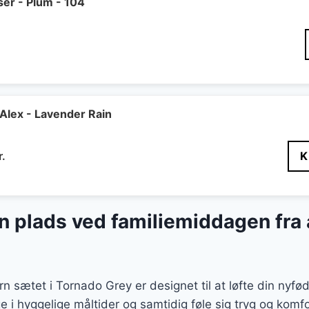
er - Plum - 104
lex - Lavender Rain
Den
r.
K
delige
aktuelle
pris
er:
n plads ved familiemiddagen fra 
r..
175 kr..
sætet i Tornado Grey er designet til at løfte din nyfød
e i hyggelige måltider og samtidig føle sig tryg og kom