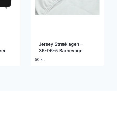
Jersey Stræklagen –
ver
36*96*5 Barnevogn
50
kr.