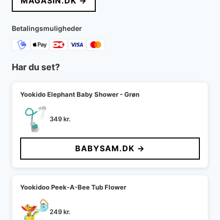
MAGASIN.DK →
Betalingsmuligheder
Har du set?
Yookido Elephant Baby Shower - Grøn
349
kr.
BABYSAM.DK →
Yookidoo Peek-A-Bee Tub Flower
249
kr.