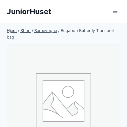
Fortsæt
JuniorHuset
til
indhold
Hjem
/
Shop
/
Barnevogne
/
Bugaboo Butterfly Transport
bag