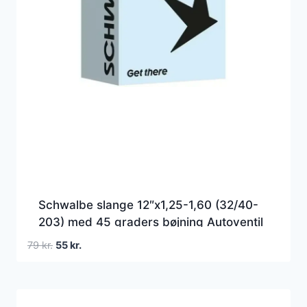
Schwalbe slange 12″x1,25-1,60 (32/40-
203) med 45 graders bøjning Autoventil
AV1S
Den
Den
79
kr.
55
kr.
oprindelige
aktuelle
pris
pris
var:
er: