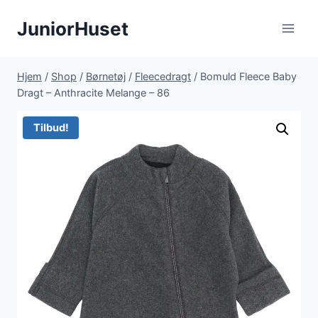
Fortsæt
JuniorHuset
til
indhold
Hjem
/
Shop
/
Børnetøj
/
Fleecedragt
/
Bomuld Fleece Baby
Dragt – Anthracite Melange – 86
Tilbud!