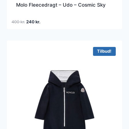
Molo Fleecedragt – Udo – Cosmic Sky
Den
Den
400
kr.
240
kr.
oprindelige
aktuelle
pris
pris
var:
er:
400 kr..
240 kr..
Tilbud!