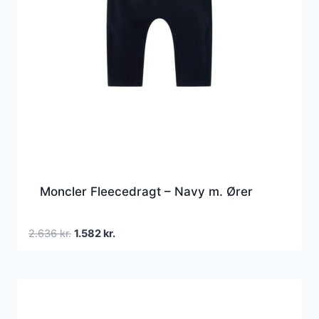
Moncler Fleecedragt – Navy m. Ører
Den
Den
2.636
kr.
1.582
kr.
oprindelige
aktuelle
pris
pris
var:
er:
2.636 kr..
1.582 kr..