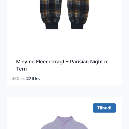
Minymo Fleecedragt – Parisian Night m
Tern
Den
Den
430
kr.
279
kr.
oprindelige
aktuelle
pris
pris
var:
er:
430 kr..
279 kr..
Tilbud!