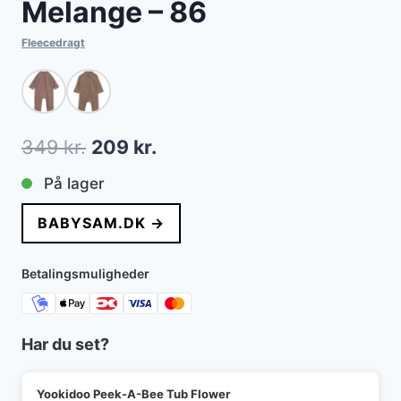
Melange – 86
Fleecedragt
Den
Den
349
kr.
209
kr.
oprindelige
aktuelle
På lager
pris
pris
BABYSAM.DK →
var:
er:
349 kr..
209 kr..
Betalingsmuligheder
Har du set?
Yookidoo Peek-A-Bee Tub Flower