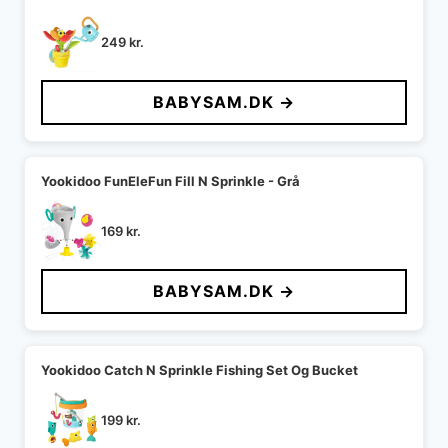
249
kr.
BABYSAM.DK →
Yookidoo FunEleFun Fill N Sprinkle - Grå
169
kr.
BABYSAM.DK →
Yookidoo Catch N Sprinkle Fishing Set Og Bucket
199
kr.