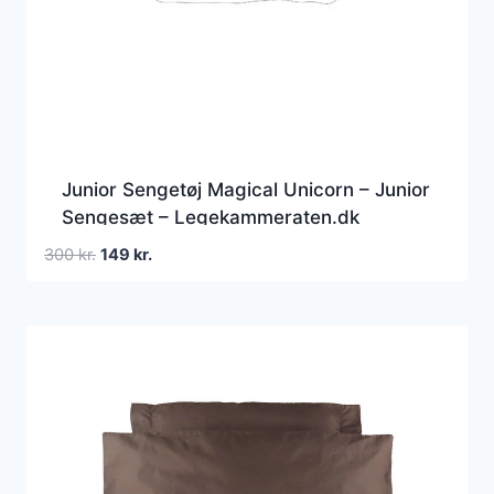
Junior Sengetøj Magical Unicorn – Junior
Sengesæt – Legekammeraten.dk
Den
Den
300
kr.
149
kr.
oprindelige
aktuelle
pris
pris
var:
er:
300 kr..
149 kr..