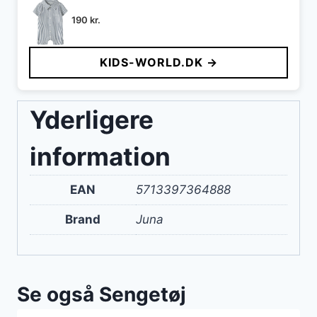
190
kr.
KIDS-WORLD.DK →
Yderligere
information
EAN
5713397364888
Brand
Juna
Se også Sengetøj