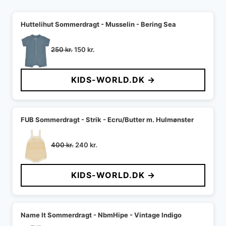
Huttelihut Sommerdragt - Musselin - Bering Sea
Den
Den
250
kr.
150
kr.
oprindelige
aktuelle
pris
pris
KIDS-WORLD.DK →
var:
er:
250 kr..
150 kr..
FUB Sommerdragt - Strik - Ecru/Butter m. Hulmønster
Den
Den
400
kr.
240
kr.
oprindelige
aktuelle
pris
pris
KIDS-WORLD.DK →
var:
er:
400 kr..
240 kr..
Name It Sommerdragt - NbmHipe - Vintage Indigo