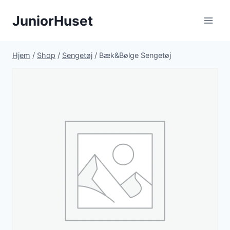
Fortsæt
JuniorHuset
til
indhold
Hjem
/
Shop
/
Sengetøj
/
Bæk&Bølge Sengetøj