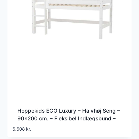
Hoppekids ECO Luxury – Halvhøj Seng –
90×200 cm. – Fleksibel Indlægsbund –
Hvid
6.608
kr.