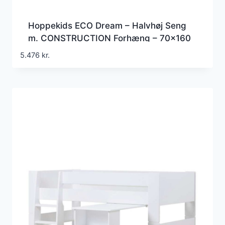
Hoppekids ECO Dream – Halvhøj Seng
m. CONSTRUCTION Forhæng – 70×160
cm. – Ikke Delbar
5.476
kr.