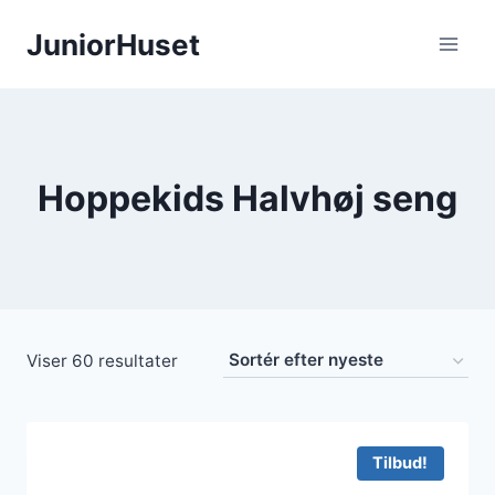
Fortsæt
JuniorHuset
til
indhold
Hoppekids Halvhøj seng
Sorteret
Viser 60 resultater
efter
seneste
Tilbud!