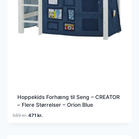
Hoppekids Forhæng til Seng – CREATOR
– Flere Størrelser – Orion Blue
Den
Den
589
kr.
471
kr.
oprindelige
aktuelle
pris
pris
var:
er: