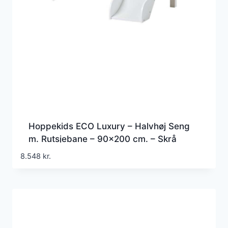
Hoppekids ECO Luxury – Halvhøj Seng
m. Rutsjebane – 90×200 cm. – Skrå
Stige – Fleksibel Indlægsbund – Hvid
8.548
kr.