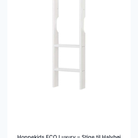
Hoppekids ECO Luxury – Stige til Halvhøj