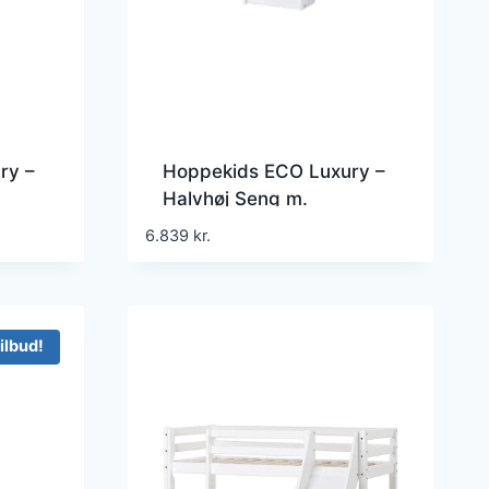
ry –
Hoppekids ECO Luxury –
Halvhøj Seng m.
0 cm.
Rutsjebane – Lige Stige –
6.839
kr.
und –
Flere Størrelser – Hvid
ilbud!