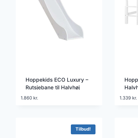
Hoppekids ECO Luxury –
Hopp
Rutsjebane til Halvhøj
Halvh
Seng – Hvid
Størr
1.860
kr.
1.339
kr.
Tilbud!