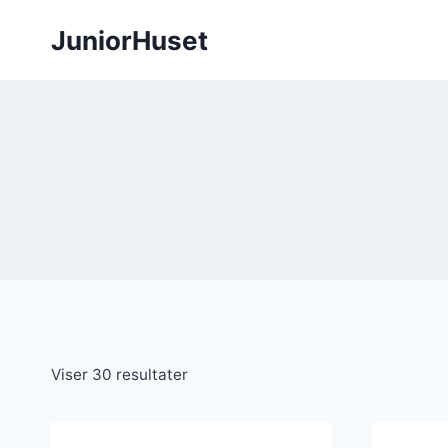
Fortsæt
JuniorHuset
til
indhold
Sorteret
Viser 30 resultater
efter
seneste