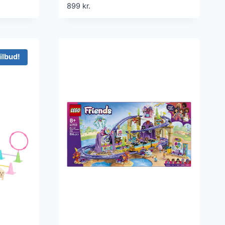
id
899
kr.
ilbud!