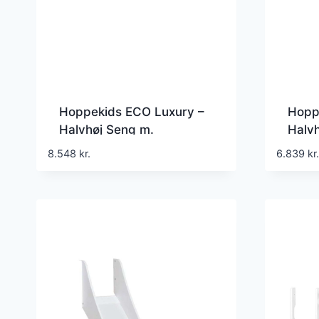
Hoppekids ECO Luxury –
Hopp
Halvhøj Seng m.
Halvh
Rutsjebane – 90×200 cm.
Rutsj
8.548
kr.
6.839
kr.
– Skrå Stige – Fleksibel
Flere
Indlægsbund – Hvid