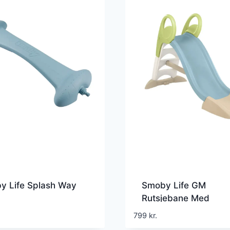
y Life Splash Way
Smoby Life GM
Rutsjebane Med
Vandtilslutning
799
kr.