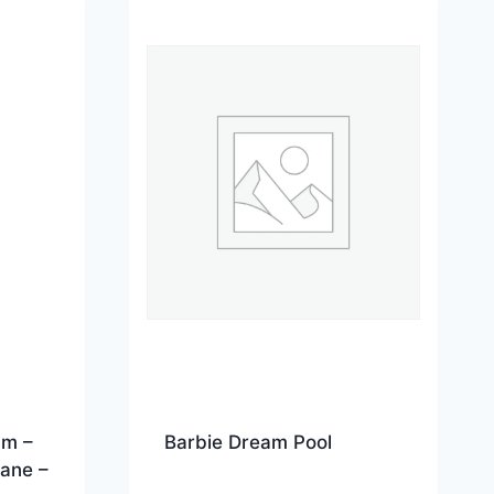
am –
Barbie Dream Pool
bane –