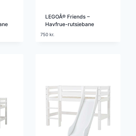
LEGOÂ® Friends –
ane
Havfrue-rutsjebane
42703 – 864 Dele
750
kr.