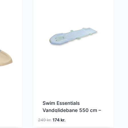
Swim Essentials
Vandglidebane 550 cm –
Crocodile
Den
Den
249
kr.
174
kr.
oprindelige
aktuelle