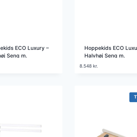
ekids ECO Luxury –
Hoppekids ECO Luxu
øj Seng m.
Halvhøj Seng m.
ebane – Skrå Stige –
Rutsjebane – 90×20
8.548
kr.
 Størrelser – Hvid
– Fleksibel Indlægsb
Hvid
T