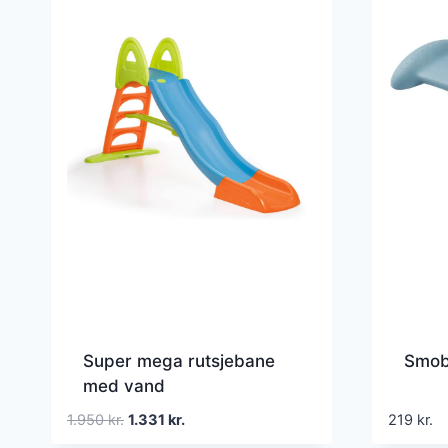
Super mega rutsjebane
Smob
med vand
Den
Den
1.950
kr.
1.331
kr.
219
kr.
oprindelige
aktuelle