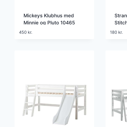
Mickeys Klubhus med
Stran
Minnie og Pluto 10465
Stitc
450
kr.
180
kr.