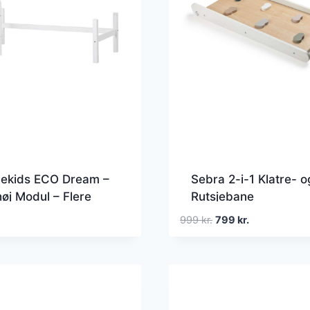
ekids ECO Dream –
Sebra 2-i-1 Klatre- o
øj Modul – Flere
Rutsjebane
elser – Hvid
Den
Den
999
kr.
799
kr.
oprindelige
aktuelle
pris
pris
var:
er:
999 kr..
799 kr..