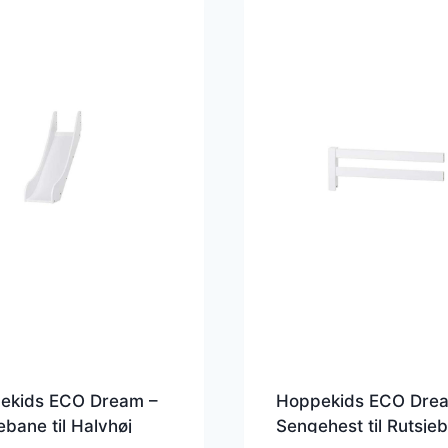
ekids ECO Dream –
Hoppekids ECO Dre
ebane til Halvhøj
Sengehest til Rutsje