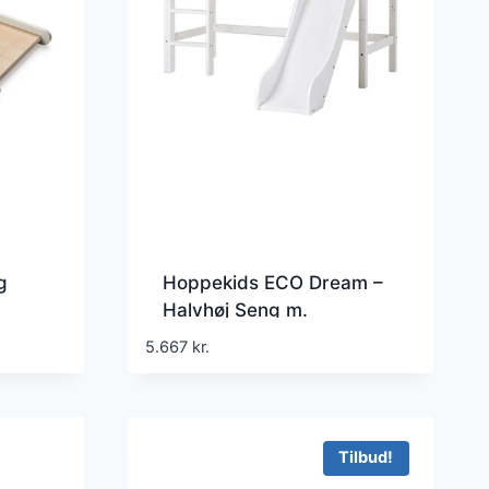
g
Hoppekids ECO Dream –
Halvhøj Seng m.
Rutsjebane – Delbar –
5.667
kr.
Flere Størrelser – Hvid
Tilbud!