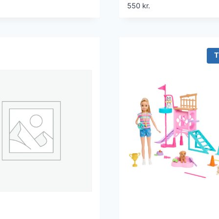
 – Hvid
Flere Størrelser – Hv
550
kr.
T