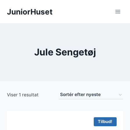
Fortsæt
JuniorHuset
til
indhold
Jule Sengetøj
Viser 1 resultat
Tilbud!