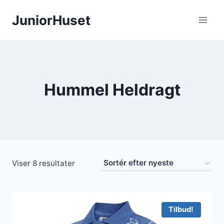
Fortsæt
JuniorHuset
til
indhold
Hummel Heldragt
Sorteret
Viser 8 resultater
efter
seneste
Tilbud!