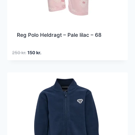
Reg Polo Heldragt – Pale lilac – 68
Den
Den
250
kr.
150
kr.
oprindelige
aktuelle
pris
pris
var:
er:
250 kr..
150 kr..