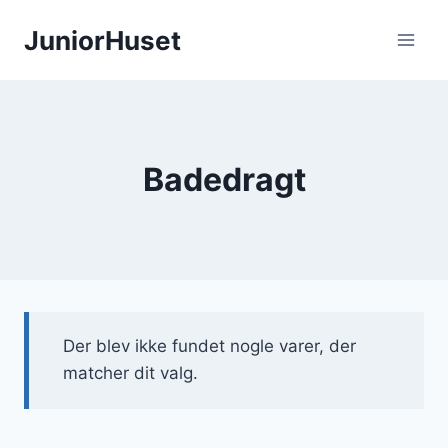
Fortsæt
JuniorHuset
til
indhold
Badedragt
Der blev ikke fundet nogle varer, der
matcher dit valg.